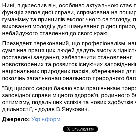
Нині, підкреслив він, особливо актуальною стає 
функція заповідної справи, спрямована на поши
гуманізму та принципів екологічного світогляду, 
виховання молоді у дусі шанування рідної приро
небайдужого ставлення до свого краю.
Президент переконаний, що професіоналізм, на
сумлінна праця цих людей дадуть змогу з гідніс
поставлені завдання, забезпечити становлення
новостворених та розвиток існуючих заповідників
національних природних парків, збереження дл
поколінь загальнонаціонального природного баг
"Від щирого серця бажаю всім працівникам прир
заповідної справи міцного здоров'я, родинного б
оптимізму, подальших успіхів та нових здобутків
діяльності", - додав В.Янукович.
Джерело:
Укрінформ