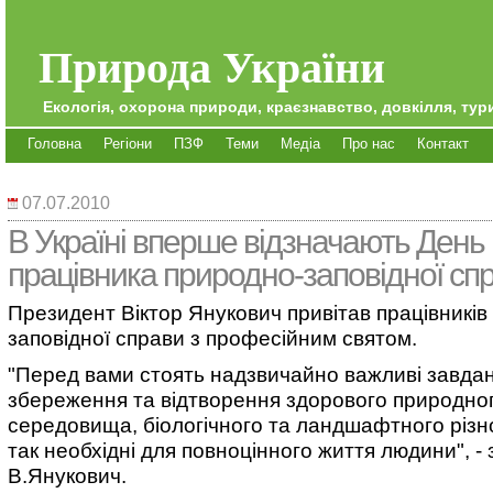
Природа України
Екологія, охорона природи, краєзнавство, довкілля, тури
Головна
Регіони
ПЗФ
Теми
Медіа
Про нас
Контакт
07.07.2010
В Україні вперше відзначають День
працівника природно-заповідної сп
Президент Віктор Янукович привітав працівників
заповідної справи з професійним святом.
"Перед вами стоять надзвичайно важливі завдан
збереження та відтворення здорового природно
середовища, біологічного та ландшафтного різно
так необхідні для повноцінного життя людини", -
В.Янукович.