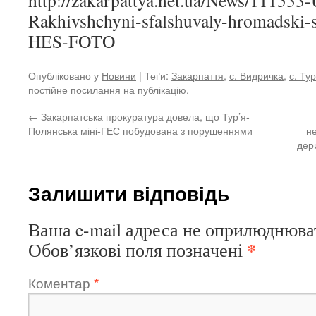
http://zakarpattya.net.ua/News/111533
Rakhivshchyni-sfalshuvaly-hromadski-
HES-FOTO
Опубліковано у
Новини
| Теґи:
Закарпаття
,
с. Видричка
,
с. Ту
постійне посилання на публікацію
.
←
Закарпатська прокуратура довела, що Тур’я-
Полянська міні-ГЕС побудована з порушеннями
н
дер
Залишити відповідь
Ваша e-mail адреса не оприлюднюва
*
Обов’язкові поля позначені
Коментар
*