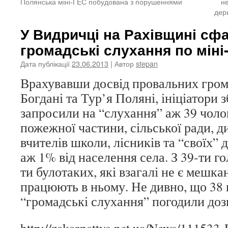
Полянська міні-ГЕС побудована з порушеннями
н
дер
У Видричці на Рахівщині с
громадські слухання по міні
Дата публікації
23.06.2013
| Автор
stepan
Врахувавши досвід провальних гром
Богдані та Тур’я Поляні, ініціатори 
запросили на “слухання” аж 39 чолов
пожежної частини, сільської ради, д
вчителів школи, лісників та “своїх” 
аж 1% від населення села. З 39-ти г
ти булотаких, які взагалі не є мешк
працюють в ньому. Не дивно, що 38 
“громадські слухання” погодили доз