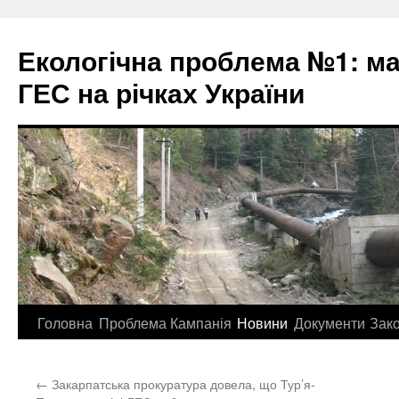
Екологічна проблема №1: м
ГЕС на річках України
Перейти
Головна
Проблема
Кампанія
Новини
Документи
Зак
до
←
Закарпатська прокуратура довела, що Тур’я-
контенту