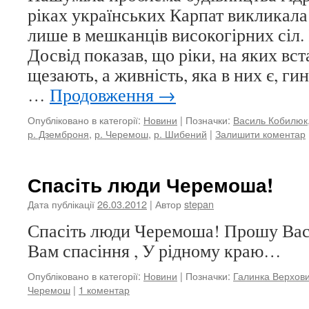
ріках українських Карпат викликала
лише в мешканців високогірних сіл. 
Досвід показав, що ріки, на яких вс
щезають, а живність, яка в них є, гин
…
Продовження
→
Опубліковано в категорії:
Новини
|
Позначки:
Василь Кобилюк
р. Дземброня
,
р. Черемош
,
р. Шибений
|
Залишити коментар
Спасіть люди Черемоша!
Дата публікації
26.03.2012
| Автор
stepan
Спасіть люди Черемоша! Прошу Вас 
Вам спасіння , У рідному краю…
Опубліковано в категорії:
Новини
|
Позначки:
Галинка Верхов
Черемош
|
1 коментар