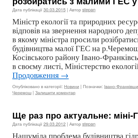
розбиратись з малими ГЕС у
Дата публікації
30.03.2015
| Автор
stepan
Міністр екології та природних ресу
відповів на звернення народного деп
в якому міністра просили розібратис
будівництва малої ГЕС на р.Черемош
Косівського району Івано-Франківськ
в своєму листі, Міністерство еколог
Продовження
→
Опубліковано в категорії:
Новини
|
Позначки:
Івано-Франківщ
Черемош
|
Залишити коментар
Ще раз про актуальне: міні-
Дата публікації
29.03.2012
| Автор
stepan
Нашуміла проблема будівництва гід