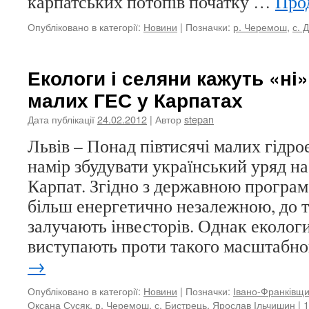
карпатських потопів початку …
Про
Опубліковано в категорії:
Новини
|
Позначки:
р. Черемош
,
с. 
Екологи і селяни кажуть «ні
малих ГЕС у Карпатах
Дата публікації
24.02.2012
| Автор
stepan
Львів – Понад півтисячі малих гідр
намір збудувати український уряд на
Карпат. Згідно з державною програм
більш енергетично незалежною, до т
залучають інвесторів. Однак екологи
виступають проти такого масштабн
→
Опубліковано в категорії:
Новини
|
Позначки:
Івано-Франківщ
Оксана Сусяк
,
р. Черемош
,
с. Бистрець
,
Ярослав Ільчишин
|
1