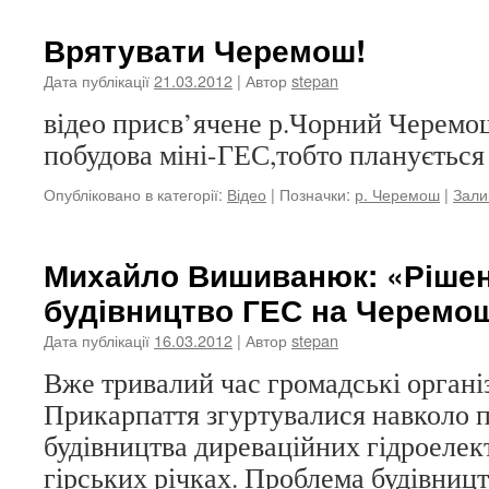
Врятувати Черемош!
Дата публікації
21.03.2012
| Автор
stepan
відео присв’ячене р.Чорний Черемо
побудова міні-ГЕС,тобто планується
Опубліковано в категорії:
Відео
|
Позначки:
р. Черемош
|
Зали
Михайло Вишиванюк: «Рішен
будівництво ГЕС на Черемо
Дата публікації
16.03.2012
| Автор
stepan
Вже тривалий час громадські органі
Прикарпаття згуртувалися навколо 
будівництва диреваційних гідроелек
гірських річках. Проблема будівниц