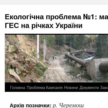
Екологічна проблема №1: м
ГЕС на річках України
Перейти
Головна
Проблема
Кампанія
Новини
Документи
Зак
до
р. Черемош
Архів позначки:
контенту