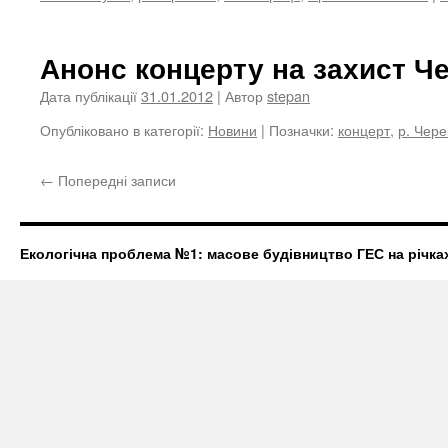
Анонс концерту на захист Ч
Дата публікації
31.01.2012
| Автор
stepan
Опубліковано в категорії:
Новини
|
Позначки:
концерт
,
р. Чер
←
Попередні записи
Екологічна проблема №1: масове будівництво ГЕС на річках