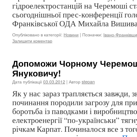
гідроелектростанцій на Черемоші с
сьогоднішньої прес-конференції гол
Франківської ОДА Михайла Вишив
Опубліковано в категорії:
Новини
|
Позначки:
Івано-Франківщ
Залишити коментар
Допоможи Чорному Черемош
Януковичу!
Дата публікації
03.03.2012
| Автор
stepan
Як у нас зараз трапляється завжди, з
починання породили загрозу для при
боротьба із паводками і виробництво
електроенергії “по-українськи” тягн
річкам Карпат. Починалося все з тог