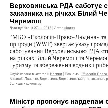
Верховинська РДА саботує 
заказника на річках Білий Ч
Черемош
Дата публікації
27.11.2015
| Автор
stepan
“МБО «Екологія-Право-Людина» та 
природи (WWF) звертає увазу грома
саботування Верховинською РДА ст
на річках Білий Черемош та Черемо
туризму та збереження водних і рибн
Опубліковано в категорії:
Новини
|
Позначки:
"Екологія-Право
Анатолій Павелко
,
Верховина
,
Верховинський р-н
,
заказник
,
р
Залишити коментар
Міністр пропонує нардепам