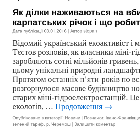
Як ділки наживаються на вб
карпатських річок і що роби
Дата публікації
03.01.2016
| Автор
stepan
Відомий український екоактивіст і 
Тєстов розповів, як власники міні-г
заробляють сотні мільйонів гривень
цьому унікальні природні ландшафти
Протягом останніх п’яти років по вс
розгорнулося масове будівництво но
старих міні-гідроелектростанцій. Це
екологів, …
Продовження
→
Опубліковано в категорії:
Новини
|
Позначки:
Івано-Франківщ
зелений тариф
,
р. Черемош
|
Залишити коментар