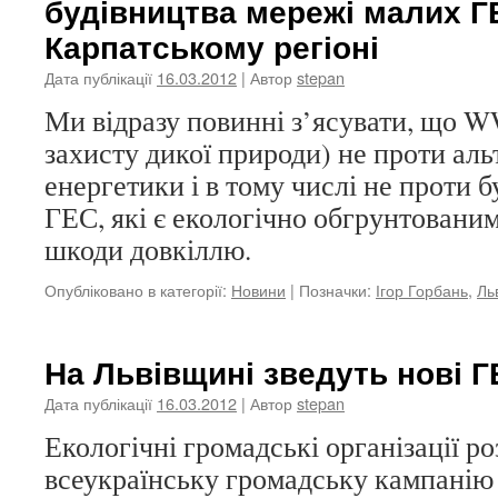
будівництва мережі малих Г
Карпатському регіоні
Дата публікації
16.03.2012
| Автор
stepan
Ми відразу повинні з’ясувати, що 
захисту дикої природи) не проти аль
енергетики і в тому числі не проти 
ГЕС, які є екологічно обгрунтованим
шкоди довкіллю.
Опубліковано в категорії:
Новини
|
Позначки:
Ігор Горбань
,
Ль
На Львівщині зведуть нові Г
Дата публікації
16.03.2012
| Автор
stepan
Екологічні громадські організації р
всеукраїнську громадську кампанію 