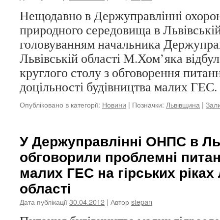
Нещодавно в Держуправлінні охоро
природного середовища в Львівській
головуванням начальника Держупр
Львівській області М.Хом’яка відбул
круглого столу з обговорення питанн
доцільності будівництва малих ГЕС.
Опубліковано в категорії:
Новини
|
Позначки:
Львівщина
|
Зал
У Держуправлінні ОНПС в Ль
обговорили проблемні питан
малих ГЕС на гірських ріках
області
Дата публікації
30.04.2012
| Автор
stepan