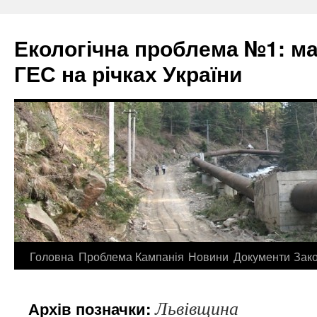
Екологічна проблема №1: м
ГЕС на річках України
Перейти
Головна
Проблема
Кампанія
Новини
Документи
Зак
до
Львівщина
Архів позначки:
контенту