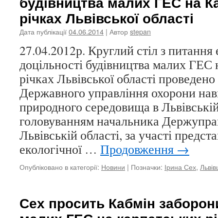
будівництва малих ГЕС на К
річках Львівської області
Дата публікації
04.06.2014
| Автор
stepan
27.04.2012р. Круглий стіл з питання 
доцільності будівництва малих ГЕС 
річках Львівської області проведено 
Державного управління охорони на
природного середовища в Львівській
головуванням начальника Держупр
Львівській області, за участі предс
екологічної …
Продовження
→
Опубліковано в категорії:
Новини
|
Позначки:
Ірина Сех
,
Льві
Сех просить Кабмін заборон