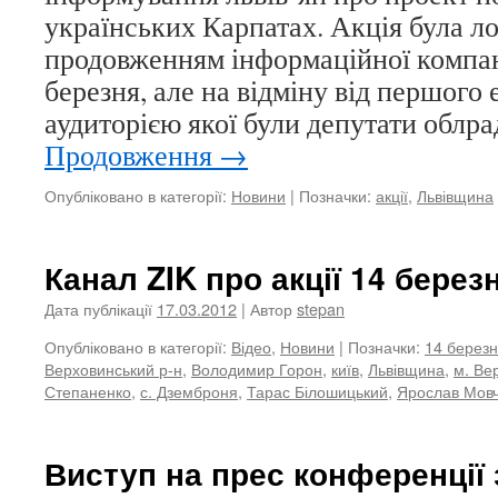
українських Карпатах. Акція була л
продовженням інформаційної компані
березня, але на відміну від першого
аудиторією якої були депутати облр
Продовження
→
Опубліковано в категорії:
Новини
|
Позначки:
акції
,
Львівщина
Канал ZIK про акції 14 берез
Дата публікації
17.03.2012
| Автор
stepan
Опубліковано в категорії:
Відео
,
Новини
|
Позначки:
14 берез
Верховинський р-н
,
Володимир Горон
,
київ
,
Львівщина
,
м. Ве
Степаненко
,
с. Дземброня
,
Тарас Білошицький
,
Ярослав Мов
Виступ на прес конференції 