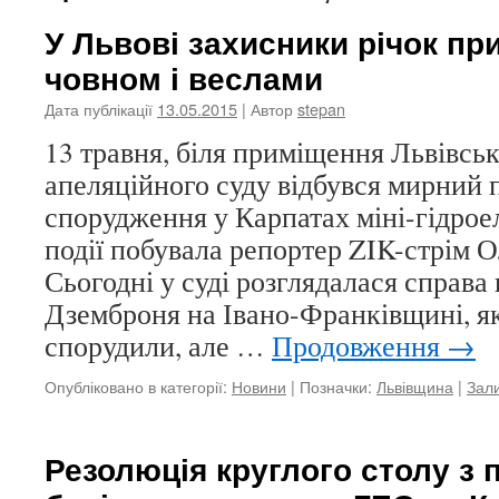
У Львові захисники річок пр
човном і веслами
Дата публікації
13.05.2015
| Автор
stepan
13 травня, біля приміщення Львівсь
апеляційного суду відбувся мирний 
спорудження у Карпатах міні-гідрое
події побувала репортер ZIK-стрім 
Сьогодні у суді розглядалася справа
Дземброня на Івано-Франківщині, я
спорудили, але …
Продовження
→
Опубліковано в категорії:
Новини
|
Позначки:
Львівщина
|
Зал
Резолюція круглого столу з 