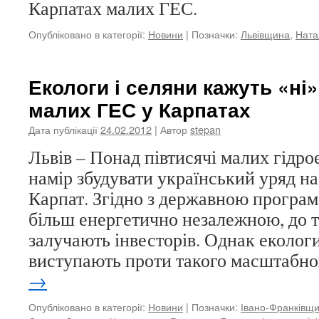
Карпатах малих ГЕС.
Опубліковано в категорії:
Новини
|
Позначки:
Львівщина
,
Ната
Екологи і селяни кажуть «ні
малих ГЕС у Карпатах
Дата публікації
24.02.2012
| Автор
stepan
Львів – Понад півтисячі малих гідр
намір збудувати український уряд на
Карпат. Згідно з державною програм
більш енергетично незалежною, до т
залучають інвесторів. Однак екологи
виступають проти такого масштабн
→
Опубліковано в категорії:
Новини
|
Позначки:
Івано-Франківщ