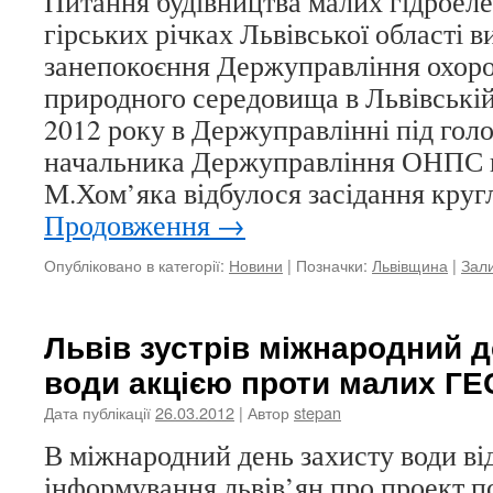
Питання будівництва малих гідроеле
гірських річках Львівської області 
занепокоєння Держуправління охор
природного середовища в Львівській 
2012 року в Держуправлінні під гол
начальника Держуправління ОНПС в 
М.Хом’яка відбулося засідання круг
Продовження
→
Опубліковано в категорії:
Новини
|
Позначки:
Львівщина
|
Зал
Львів зустрів міжнародний д
води акцією проти малих ГЕ
Дата публікації
26.03.2012
| Автор
stepan
В міжнародний день захисту води ві
інформування львів’ян про проект п