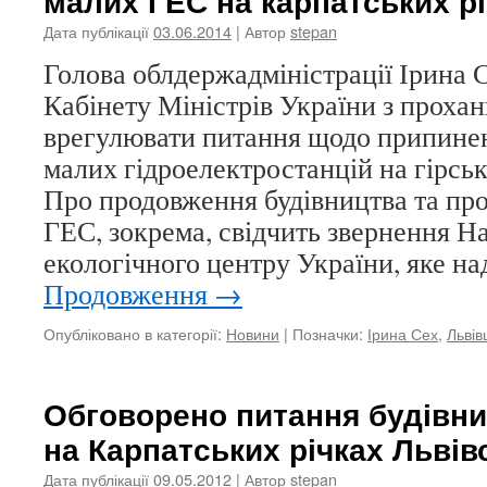
малих ГЕС на карпатських р
Дата публікації
03.06.2014
| Автор
stepan
Голова облдержадміністрації Ірина 
Кабінету Міністрів України з проха
врегулювати питання щодо припинен
малих гідроелектростанцій на гірськ
Про продовження будівництва та пр
ГЕС, зокрема, свідчить звернення Н
екологічного центру України, яке н
Продовження
→
Опубліковано в категорії:
Новини
|
Позначки:
Ірина Сех
,
Льві
Обговорено питання будівн
на Карпатських річках Львів
Дата публікації
09.05.2012
| Автор
stepan