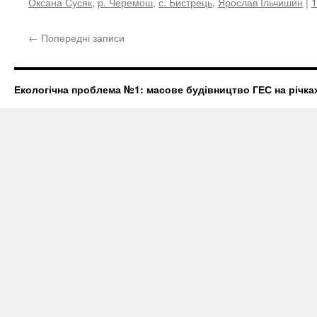
Оксана Сусяк
,
р. Черемош
,
с. Бистрець
,
Ярослав Ільчишин
|
1
←
Попередні записи
Екологічна проблема №1: масове будівництво ГЕС на річках