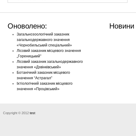
Оноволено:
Новини
Загальнозоологічний заказник
загальнодержавного значення
«Чорнобильський спеціальний»
Лісовий заказник місцевого значення
„Гореницький”
Лісовий заказник загальнодержавного
значення «Дзвінківський»
Ботанічний заказник місцевого
значення “Астрагал”
Іхтіологічний заказник місцевого
значення «Процівський»
Copyright © 2012
test