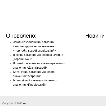
Оноволено:
Новини
Загальнозоологічний заказник
загальнодержавного значення
«Чорнобильський спеціальний»
Лісовий заказник місцевого значення
„Гореницький”
Лісовий заказник загальнодержавного
значення «Дзвінківський»
Ботанічний заказник місцевого
значення “Астрагал”
Іхтіологічний заказник місцевого
значення «Процівський»
Copyright © 2012
test