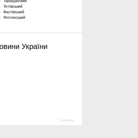
Таращанский
Тетіївський
Фастівський
Яготинський
овини України
FeedWind