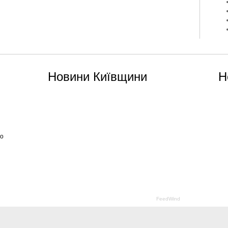
Новини Київщини
Н
я
го
FeedWind