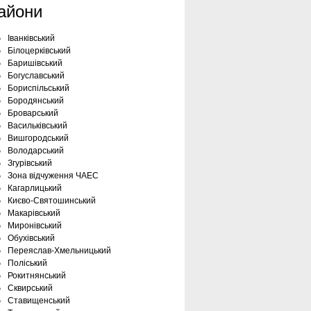
айони
Іванківський
Білоцерківський
Баришівський
Богуславський
Бориспільський
Бородянський
Броварський
Васильківський
Вишгородський
Володарський
Згурівський
Зона відчуження ЧАЕС
Кагарлицький
Києво-Святошинський
Макарівський
Миронівський
Обухівський
Переяслав-Хмельницький
Поліський
Рокитнянський
Сквирський
Ставищенський