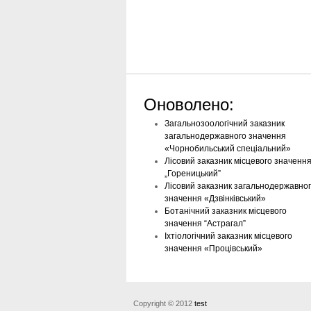
Оноволено:
Загальнозоологічний заказник
загальнодержавного значення
«Чорнобильський спеціальний»
Лісовий заказник місцевого значенн
„Гореницький”
Лісовий заказник загальнодержавно
значення «Дзвінківський»
Ботанічний заказник місцевого
значення “Астрагал”
Іхтіологічний заказник місцевого
значення «Процівський»
Copyright © 2012
test