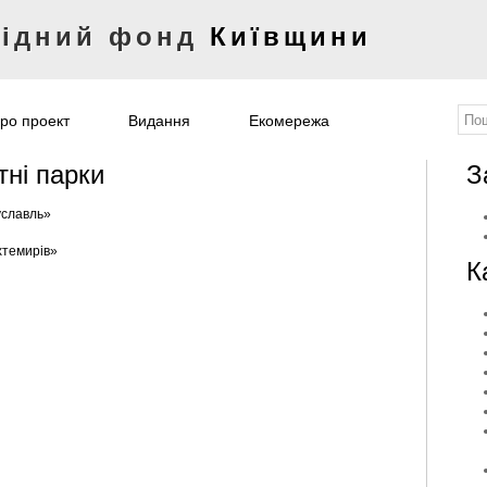
відний фонд
Київщини
ро проект
Видання
Екомережа
ні парки
З
уславль»
хтемирів»
К