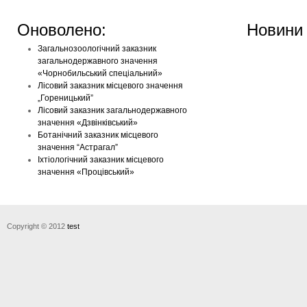
Оноволено:
Новини
Загальнозоологічний заказник
загальнодержавного значення
«Чорнобильський спеціальний»
Лісовий заказник місцевого значення
„Гореницький”
Лісовий заказник загальнодержавного
значення «Дзвінківський»
Ботанічний заказник місцевого
значення “Астрагал”
Іхтіологічний заказник місцевого
значення «Процівський»
Copyright © 2012
test