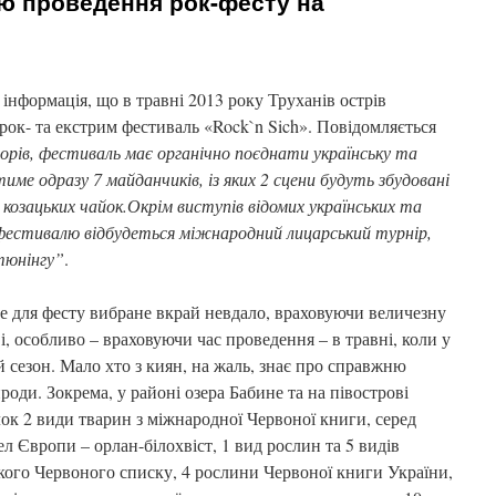
єю проведення рок-фесту на
і
 інформація, що в травні 2013 року Труханів острів
ок- та екстрим фестиваль «Rock`n Sich».
Повідомляється
орів, фестиваль має органічно поєднати українську та
име одразу 7 майданчиків, із яких 2 сцени будуть збудовані
і козацьких чайок.Окрім виступів відомих українських та
 фестивалю відбудеться міжнародний лицарський турнір,
тюнінгу”
.
це для фесту вибране вкрай невдало, враховуючи величезну
і, особливо – враховуючи час проведення – в травні, коли у
й сезон. Мало хто з киян, на жаль, знає про справжню
роди. Зокрема, у районі озера Бабине та на півострові
ок 2 види тварин з міжнародної Червоної книги, серед
л Європи – орлан-білохвіст, 1 вид рослин та 5 видів
кого Червоного списку, 4 рослини Червоної книги України,