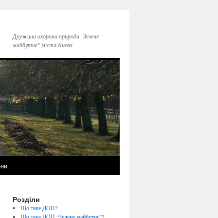
Дружина охорони природи "Зелене
майбутнє" міста Києва
они
Розділи
Що таке ДОП?
Що таке ДОП “Зелене майбутнє”?