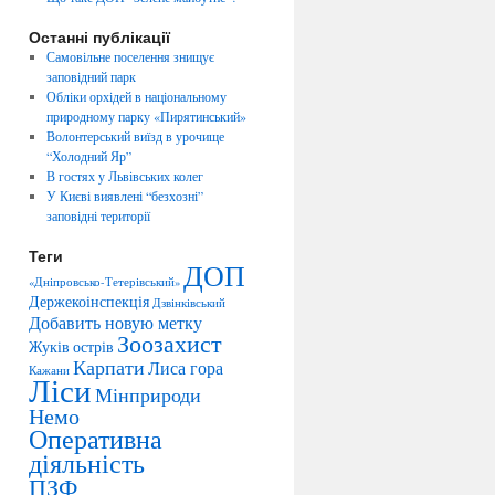
Останні публікації
Самовільне поселення знищує
заповідний парк
Обліки орхідей в національному
природному парку «Пирятинський»
Волонтерський виїзд в урочище
“Холодний Яр”
В гостях у Львівських колег
У Києві виявлені “безхозні”
заповідні території
Теги
ДОП
«Дніпровсько-Тетерівський»
Держекоінспекція
Дзвінківський
Добавить новую метку
Зоозахист
Жуків острів
Карпати
Лиса гора
Кажани
Ліси
Мінприроди
Немо
Оперативна
діяльність
ПЗФ