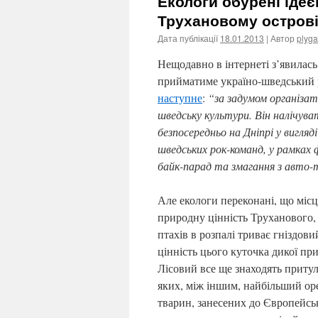
Екологи обурені іде
Трухановому остров
Дата публікації
18.01.2013
| Автор
plyga
Нещодавно в інтернеті з’явилась
прийматиме україно-шведський р
наступне
:
“за задумом організат
шведську культури. Він налічуват
безпосередньо на Дніпрі у вигляд
шведських рок-команд, у рамках
байк-парад та змагання з авто-
Але екологи переконані, що міс
природну цінність Труханового, 
птахів в розпалі триває гніздови
цінність цього куточка дикої при
Лісовий все ще знаходять притул
яких, між іншим, найбільший оре
тварин, занесених до Європейсь