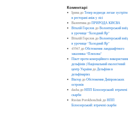
Коментарі
Ірина
до
Тепер ведмедя легше зустріти
в ресторані аніж у лісі
Валентина
до
ПРИРОДА КИЄВА
Віталій Горєлов
до
Волонтерський виїз
в урочище “Холодний Яр”
Віталій Горєлов
до
Волонтерський виїз
в урочище “Холодний Яр”
45567
до
Обстеження ландшафтного
заказника “Пляхова”
Пікет проти комерційного використанн
дельфінів | Національний екологічний
центр України
до
Дельфіни в
дельфінаріях
Віктор
до
Обстеження Дніпровських
островів
dasha
до
НПП Білоозерський: втрачені
скарби
Ruslan Porokhonchuk
до
НПП
Білоозерський: втрачені скарби