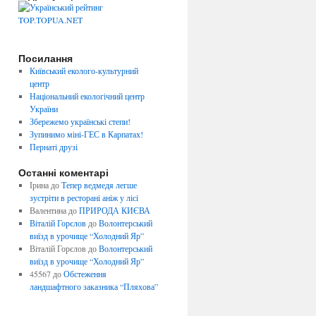
Посилання
Київський еколого-культурний
центр
Національний екологічний центр
України
Збережемо українські степи!
Зупинимо міні-ГЕС в Карпатах!
Пернаті друзі
Останні коментарі
Ірина
до
Тепер ведмедя легше
зустріти в ресторані аніж у лісі
Валентина
до
ПРИРОДА КИЄВА
Віталій Горєлов
до
Волонтерський
виїзд в урочище “Холодний Яр”
Віталій Горєлов
до
Волонтерський
виїзд в урочище “Холодний Яр”
45567
до
Обстеження
ландшафтного заказника “Пляхова”