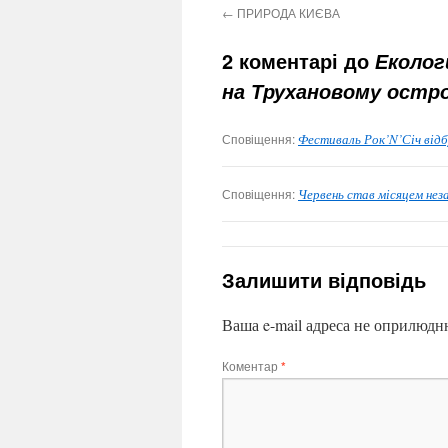
←
ПРИРОДА КИЄВА
2 коментарі до
Еколог
на Трухановому остро
Сповіщення:
Фестиваль Рок’N’Січ відб
Сповіщення:
Червень став місяцем нез
Залишити відповідь
Ваша e-mail адреса не оприлюдн
Коментар
*