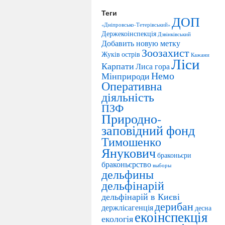
Теги
ДОП
«Дніпровсько-Тетерівський»
Держекоінспекція
Дзвінківський
Добавить новую метку
Зоозахист
Жуків острів
Кажани
Ліси
Карпати
Лиса гора
Немо
Мінприроди
Оперативна
діяльність
ПЗФ
Природно-
заповідний фонд
Тимошенко
Янукович
браконьєри
браконьєрство
выборы
дельфины
дельфінарій
дельфінарій в Києві
дерибан
держлісагенція
десна
екоінспекція
екологія