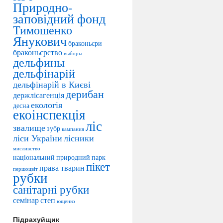
Природно-
заповідний фонд
Тимошенко
Янукович
браконьєри
браконьєрство
выборы
дельфины
дельфінарій
дельфінарій в Києві
дерибан
держлісагенція
екологія
десна
екоінспекція
ліс
звалище
зубр
кампания
ліси України
лісники
мисливство
національний природний парк
пікет
права тварин
першоцвіт
рубки
санітарні рубки
семінар
степ
ющенко
Підрахуйщик