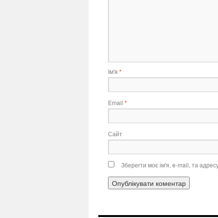
Ім'я
*
Email
*
Сайт
Зберегти моє ім'я, e-mail, та адре