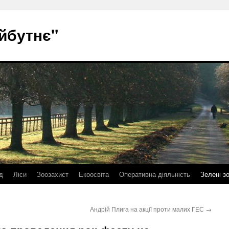
йбутнє"
д
Ліси
Зоозахист
Екоосвіта
Оперативна діяльність
Зелені з
Андрій Плига на акції проти малих ГЕС
→