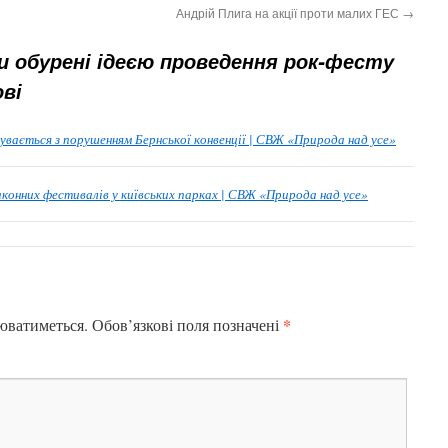
Андрій Плига на акції проти малих ГЕС
→
и обурені ідеєю проведення рок-фесту
ві
увається з порушенням Бернської конвенції | СВЖ «Природа над усе»
аконних фестивалів у київських парках | СВЖ «Природа над усе»
*
юватиметься.
Обов’язкові поля позначені