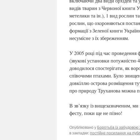
включаючи два види орхідей та 
видів тварин з Червоної книги Ук
метелики та ін.), 1 вид рослин та
рослин, що охороняються постано
формації з Зеленої книги Украї
несумісне з їх збереженням.
У 2005 році під час проведення
(звукові установки потужністю 4
доводилося спостерігати, як вор
співочими птахами. Було знищен
довкіллю острова розміщення ту
про природу Труханова можна п
В зв’язку із вищезазначеним, ми
фесту, поки ще не пізно!
Опубліковано у
Боротьба із забудовою 
в закладки:
постійне посилання на публ