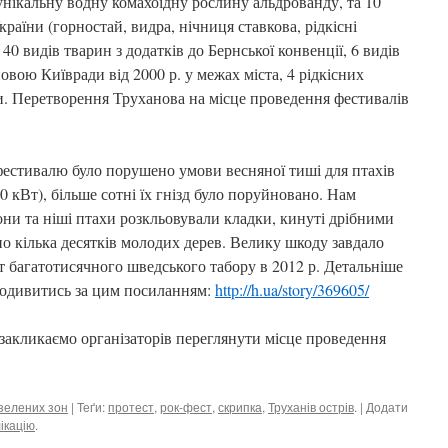
унікальну водну комахоїдну рослину альдрованду, та 10
раїни (горностай, видра, нічниця ставкова, рідкісні
 40 видів тварин з додатків до Бернської конвенції, 6 видів
вою Київради від 2000 р. у межах міста, 4 рідкісних
ни. Перетворення Труханова на місце проведення фестивалів
 фестивалю було порушено умови весняної тиші для птахів
0 кВт), більше сотні їх гнізд було поруйновано. Нам
они та ніші птахи розкльовували кладки, кинуті дрібними
о кілька десятків молодих дерев. Велику шкоду завдало
т багатотисячного шведського табору в 2012 р. Детальніше
одивитись за цим посиланням:
http://h.ua/story/369605/
 закликаємо організаторів переглянути місце проведення
зелених зон
| Теґи:
протест
,
рок-фест
,
скрипка
,
Труханів острів
. | Додати
ікацію
.