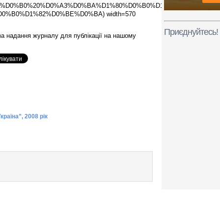
0%B2%D0%B0%20%D0%A3%D0%BA%D1%80%D0%B0%D1%97%D0%BD%D0
D0%B0%D1%82%D0%BE%D0%BA) width=570
Приєднуйтесь!
 надання журналу для публікації на нашому
раїна”, 2008 рік