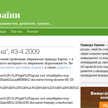
аїни
єзнавство, довкілля, туризм...
едіа
Про нас
Контакт
Природа України
– 
а”, #3-4 2009
ресурс, який би ст
сфері охорони приро
новинарного та енц
ячений проблемам збереження природи Карпат + в
небайдужий до своєї
вітні матеріали по збережнню біорізноманіття. Ви
об’єднав би усіх за
вантажити цей номер журналу
а також
додаток з
довкілля у своєрідн
om%2Fv%2Flight%2Flayout.xml showflipbtn=true
проведення всеукра
0add31a1ad9590652 docname=living-ukraine-09_03-
0%B2%D0%B0%20%D0%A3%D0%BA%D1%80%D0%B0%D1%97%D0%BD%D0
om%2Fv%2Flight%2Flayout.xml showflipbtn=true
1bac6821c103e1530 docname=karpaty.vstavka-last-