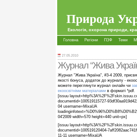
Природа Укр
Екологія, охорона природи, кра
Головна
Регіони
ПЗФ
Теми
М
27.05.2010
Журнал “Жива Україн
Журнал "Жива Україна", #3-4 2009, присв
якості бонуса, додаток до журналу - екоос
можете переглянути журнал онлайн чи
за
екоосвітніми матеріалами
в форматі *pdf.
[issuu layout=http%3A%2F%2Fskin.issuu.c
documentid=100519115727-93df30aa919d422
04 username=MixaUA
loadinginfotext=%D0%96%D0%B8%D
04'2009 width=570 height=440 unit=px]
[issuu layout=http%3A%2F%2Fskin.issuu.c
documentid=100519120404-7aff2082aac741f
11-11 username=MixaUA