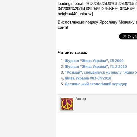
loadinginfotext=%D0%96%D0%B8%D
04'2009%20(%D0%94%D0%BE%D0%B4%
height=440 unit=px]
Висловлюємо подяку Ярославу Мовчану за
сайті!
Читайте також:
Журнал “Жива Україна”, #5 2009
Журнал “Жива Україна”, #1-2 2010
“Розмай”, спецвипуск журналу “Жива Ук
Жива Україна #03-04’2010
Деснянський екологічний коридор
Автор