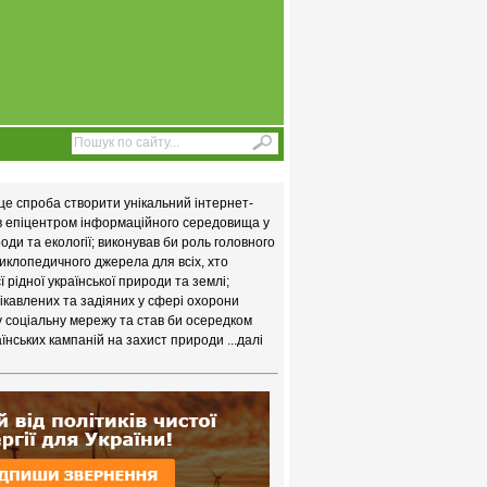
це спроба створити унікальний інтернет-
ав епіцентром інформаційного середовища у
ди та екології; виконував би роль головного
иклопедичного джерела для всіх, хто
 рідної української природи та землі;
цікавлених та задіяних у сфері охорони
у соціальну мережу та став би осередком
їнських кампаній на захист природи
...далі
%B0%20%2303-