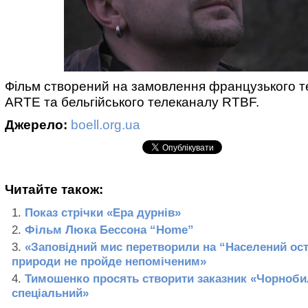
Фільм створений на замовлення французького т
ARTE та бельгійського телеканалу RTBF.
Джерело:
boell.org.ua
Читайте також:
Показ стрічки «Ера дурнів»
Фільм Люка Бессона “Нome”
«Заповідний мис перетворили на “Населений ост
природи не пройде непоміченим»
Тимошенко просять створити заказник «Чорноб
спеціальний»