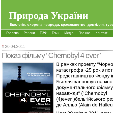
Природа України
Екологія, охорона природи, краєзнавство, довкілля, тури
Головна
Регіони
ПЗФ
Теми
Медіа
Про нас
Контакт
20.04.2011
Показ фільму “Chernobyl 4 ever”
В рамках проекту "Чорн
катастрофа -25 років по
Представництво Фонду і
Бьолля запрошує на кіно
документального фільму
назавжди" ("Chernobyl
(4)ever")бельгійського 
де Алльо (Alain de Halleu