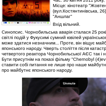
Час: 30 квітня 2011 року,
Місце: кінотеатр "Жовте
(вул.Костянтинівська, 26)
"Аншлаг"
Вхід вільний.
Синопсис. Чорнобильська аварія сталася 25 рокі
світлі подій у Фукусимі сумний ювілей українськ
може здатися незначним... Проте, він віщує май
японського народу. Чверть століття після катас
четвертого реактора Чорнобильської АЄС так і н
Бути присутнім на показі фільму "Chernobyl (4)еv
ставити собі питання не лише про наше майбутн
про майбутнє японського народу.