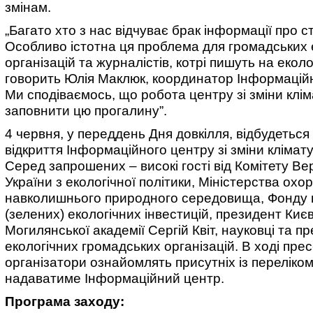
змінам.
„Багато хто з нас відчуває брак інформації про с
Особливо істотна ця проблема для громадських 
організацій та журналістів, котрі пишуть на еколо
говорить Юлія Маклюк, координатор Інформаційн
Ми сподіваємось, що робота центру зі зміни клі
заповнити цю прогалину”.
4 червня, у переддень Дня довкілля, відбудеться
відкриття Інформаційного центру зі зміни кліма
Серед запрошених – високі гості від Комітету В
України з екологічної політики, Міністерства охо
навколишнього природного середовища, Фонду 
(зелених) екологічних інвестицій, президент Киє
Могилянської академії Сергій Квіт, науковці та п
екологічних громадських організацій. В ході пре
організатори ознайомлять присутніх із переліком 
надаватиме Інформаційний центр.
Програма заходу: