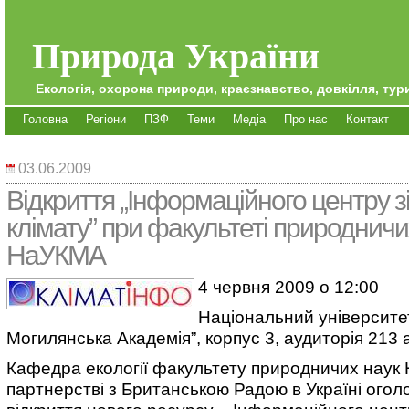
Природа України
Екологія, охорона природи, краєзнавство, довкілля, тури
Головна
Регіони
ПЗФ
Теми
Медіа
Про нас
Контакт
03.06.2009
Відкриття „Інформаційного центру зі
клімату” при факультеті природничи
НаУКМА
4 червня 2009 о 12:00
Національний університет
Могилянська Академія”, корпус 3, аудиторія 213 
Кафедра екології факультету природничих наук
партнерстві з Британською Радою в Україні ого