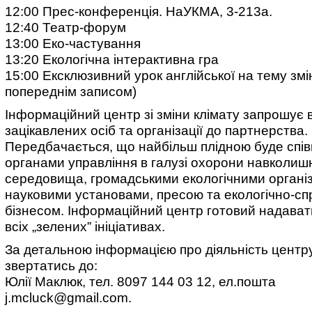
12:00 Прес-конференція. НаУКМА, 3-213а.
12:40 Театр-форум
13:00 Еко-частування
13:20 Екологічна інтерактивна гра
15:00 Ексклюзивний урок англійської на тему змін
попереднім записом)
Інформаційний центр зі зміни клімату запрошує в
зацікавлених осіб та організації до партнерства.
Передбачається, що найбільш плідною буде спів
органами управління в галузі охорони навколиш
середовища, громадськими екологічними організ
науковими установами, пресою та екологічно-с
бізнесом. Інформаційний центр готовий надават
всіх „зелених” ініціативах.
За детальною інформацією про діяльність центр
звертатись до:
Юлії Маклюк, тел. 8097 144 03 12, ел.пошта
j.mcluck@gmail.com
.