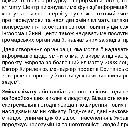
відкриття нового ресурсу – Інформаційного центр
клімату. Центр виконуватиме функції інформаційн
консультативного сервісу. Тут кожен охочий змо
про передумови та наслідки зміни клімату, шляхи 
попередження та останні світові новини у цій сф
Інформаційний центр також надаватиме послуги
громадських організацій, навчальних закладів, пр
„Ідея створення організації, яка могла б надава
інформацію щодо зміни клімату, визріла під час 
проекту „Європа за безпечний клімат” у 2008 році
Віктор Кириленко, менеджер проектів Британсько
завершенні проекту його випускники вирішили р
задум”.
Зміна клімату, або глобальне потепління, - один 
найсерйозніших викликів людству. Більшість вчен
екстремальні погодні явища і поширення нових і
наслідками зміни клімату. Водночас, дані науко
є недоступними для більшості населення в Украї
породжує нерозуміння та неготовність людей пр