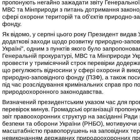
пропонують негайно зажадати звіту Генеральної
МВС та Мінприроди з питань дотримання законо
сфері охорони територій та об'єктів природно-з
фонду.
Як відомо, у серпні цього року Президент видав 
додаткові заходи щодо розвитку природно-запов
Україні", одним з пунктів якого було запропонова
Генеральній прокуратурі, МВС та Мінприроди Ук
провести у тримісячний строк перевірки додержа
що регулюють відносини у сфері охорони й вик
природно-заповідного фонду (ПЗФ), а також пос
під час розслідування кримінальних справ про 
природоохоронного законодавства.
Визначений президентським указом час для пр
перевірок минув. Громадські організації пропон
звіт правоохоронних структур на засіданні Ради
безпеки та оборони України (РНБО), мотивуючи 
масштабністю правопорушень на заповідних тер
невиконанням державних природоохоронних пр