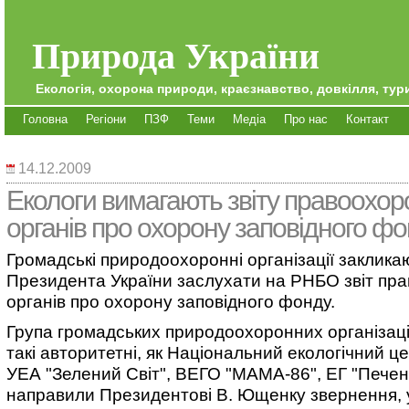
Природа України
Екологія, охорона природи, краєзнавство, довкілля, тури
Головна
Регіони
ПЗФ
Теми
Медіа
Про нас
Контакт
14.12.2009
Екологи вимагають звіту правоохо
органів про охорону заповідного ф
Громадські природоохоронні організації заклика
Президента України заслухати на РНБО звіт пр
органів про охорону заповідного фонду.
Група громадських природоохоронних організаці
такі авторитетні, як Національний екологічний це
УЕА "Зелений Світ", ВЕГО "МАМА-86", ЕГ "Печені
направили Президентові В. Ющенку звернення, 