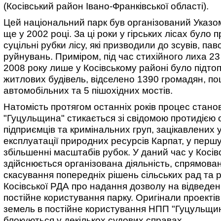
(Косівський район Івано-Франківської області).
Цей національний парк був організований Указ
ще у 2002 році. За ці роки у гірських лісах було
суцільні рубки лісу, які призводили до зсувів, пав
руйнувань. Приміром, під час стихійного лиха 23
2008 року лише у Косівському районі було підто
житлових будівель, відселено 1390 громадян, п
автомобільних та 5 пішохідних мостів.
Натомість протягом останніх років процес стан
"Гуцульщина" стикається зі свідомою протидією
підприємців та кримінальних груп, зацікавлених у
експлуатації природних ресурсів Карпат, у першу
збільшенні масштабів рубок. У даний час у Косів
здійснюється організована діяльність, спрямова
скасування попередніх рішень сільських рад та
Косівської РДА про надання дозволу на відведен
постійне користування парку. Оригінали проектів
земель в постійне користування НПП "Гуцульщи
блокуються у декількох судових справах.