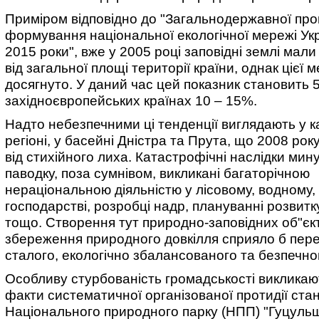
Приміром відповідно до "Загальнодержавної пр
формування національної екологічної мережі Укр
2015 роки", вже у 2005 році заповідні землі мал
від загальної площі території країни, однак цієї м
досягнуто. У даний час цей показник становить 5
західноєвропейських країнах 10 – 15%.
Надто небезпечними ці тенденції виглядають у 
регіоні, у басейні Дністра та Прута, що 2008 ро
від стихійного лиха. Катастрофічні наслідки мин
паводку, поза сумнівом, викликані багаторічною
нераціональною діяльністю у лісовому, водному,
господарстві, розробці надр, плануванні розвитк
тощо. Створення тут природно-заповідних об"єкт
збереження природного довкілля сприяло б пер
сталого, екологічно збалансованого та безпечног
Особливу стурбованість громадськості викликаю
факти систематичної організованої протидії ст
Національного природного парку (НПП) "Гуцуль