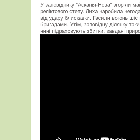
У заповіднику “Асканія-Нова” згоріли ма
реліктового степу. Лиха наробила негод
від удару блискавки. Гасили вогонь ші
бригадами. Утім, заповідну ділянку таки
нині підраховують збитки, завдані прир