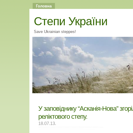
Головна
Cтепи України
Save Ukrainian steppes!
У заповіднику “Асканія-Нова” згор
реліктового степу.
18.07.13.