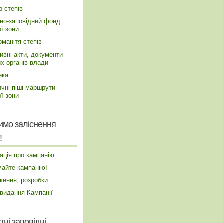
р степів
но-заповідний фонд
ї зони
оманітя степів
ивні акти, документи
их органів влади
ека
ичні піші маршрути
ї зони
имо заліснення
!
ація про кампанію
майте кампанію!
ження, розробки
 видання Кампанії
тні заповідні