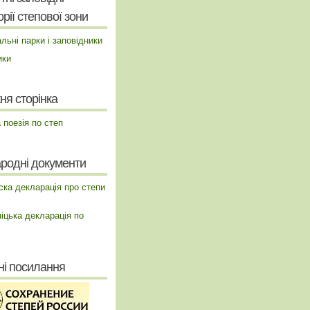
рії степової зони
льні парки і заповідники
ики
ня сторінка
а поезія по степ
родні документи
ска декларація про степи
іцька декларація по
ні посилання