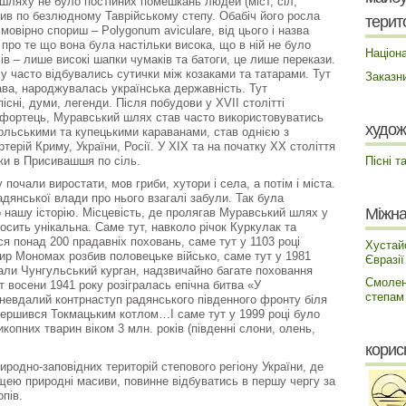
 шляху не було постійних помешкань людей (міст, сіл,
див по безлюдному Таврійському степу. Обабіч його росла
терито
мовірно спориш – Polygonum aviculare, від цього і назва
 про те що вона була настільки висока, що в ній не було
Націона
лів – лише високі шапки чумаків та батоги, це лише перекази.
 часто відбувались сутички між козаками та татарами. Тут
Заказн
ава, народжувалась українська державність. Тут
існі, думи, легенди. Після побудови у XVII столітті
а фортець, Муравський шлях став часто використовуватись
худож
ольськими та купецькими караванами, став однією з
терій Криму, України, Росії. У ХІХ та на початку ХХ століття
Пісні т
ки в Присивашшя по сіль.
почали виростати, мов гриби, хутори і села, а потім і міста.
дянської влади про нього взагалі забули. Так була
Міжна
 нашу історію. Місцевість, де пролягав Муравський шлях у
осить унікальна. Саме тут, навколо річок Куркулак та
 понад 200 прадавніх поховань, саме тут у 1103 році
Хустай
р Мономах розбив половецьке військо, саме тут у 1981
Євразії
али Чунгульський курган, надзвичайно багате поховання
Смолен
т восени 1941 року розігралась епічна битва «У
степам
 невдалий контрнаступ радянського південного фронту біля
авершився Токмацьким котлом…І саме тут у 1999 році було
копних тварин віком 3 млн. років (південні слони, олень,
корис
родно-заповідних територій степового регіону України, де
ощею природні масиви, повинне відбуватись в першу чергу за
опів.