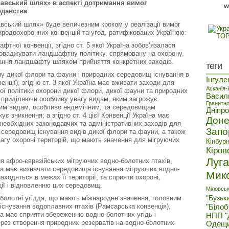
авський шлях» в аспекті дотримання вимог
w
одавства
ський шлях» буде величезним кроком у реалізації вимог
родоохоронних конвенцій та угод, ратифікованих Україною:
фтної конвенції, згідно ст. 5 якої Україна зобов’язалася
оваджувати ландшафтну політику, спрямовану на охорону,
ання ландшафту шляхом прийняття конкретних заходів.
теги
ну дикої флори та фауни і природних середовищ існування в
Інгуле
енції), згідно ст. 3 якої Україна має вживати заходи для
Асканія
ої політики охорони дикої флори, дикої фауни та природних
Васил
 приділяючи особливу увагу видам, яким загрожує
Гранитн
вим видам, особливо ендемічним, та середовищам
Дніпр
ує зникнення; а згідно ст. 4 цієї Конвенції Україна має
Доне
 необхідних законодавчих та адміністративних заходів для
Запо
 середовищ існування видів дикої флори та фауни, а також
агу охороні територій, що мають значення для мігруючих
Кінбур
Кіров
Луг
я афро-євразійських мігруючих водно-болотних птахів,
аїна має визначати середовища існування мігруючих водно-
Мик
находяться в межах її території, та сприяти охороні,
ції і відновленню цих середовищ.
Міловськ
"Бузьк
-болотні угіддя, що мають міжнародне значення, головним
існування водоплавних птахів (Рамсарська конвенція),
"Біло
їна має сприяти збереженню водно-болотних угідь і
НПП "
ерез створення природних резерватів на водно-болотних
Одещ