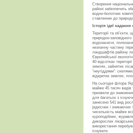
Створення національн
районі забезпечить зб
водно-болотних компл
ставленню до природи,
Історія ідеї надання
Території та об’єкти, 
природно-заповідного 
водозахисні, полезахис
незначну частину тери
ландшафтів району лиш
Європейської екологі
40 відсотках територі
землях, зайнятих ліса
“неугіддями”: скелями
відкритих землях, пло
На сьогодні флора Укр
майже 45 тисяч видів 
призвели до зникнення
для багатьох з існуюч
занесено 541 вид росл
рідкісних і зникаючи
чисельність майже всі
куроподібних, журавле
дикорослих лікарських
використання перебув
існувати.