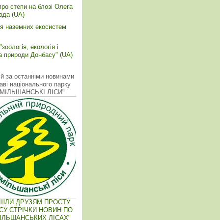
про степи на блозі Олега
ада (UA)
ія наземних екосистем
зоологія, екологія і
а природи Донбасу" (UA)
й за останніми новинами
аві національного парку
ОМІЛЬШАНСЬКІ ЛІСИ"
ІШЛИ ДРУЗЯМ ПРОСТУ
СУ СТРІЧКИ НОВИН ПО
ІЛЬШАНСЬКИХ ЛІСАХ"