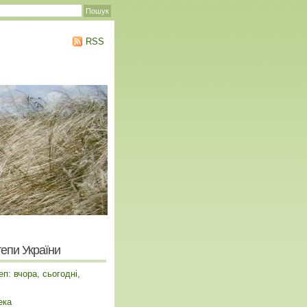
RSS
тепи України
п: вчора, сьогодні,
ека