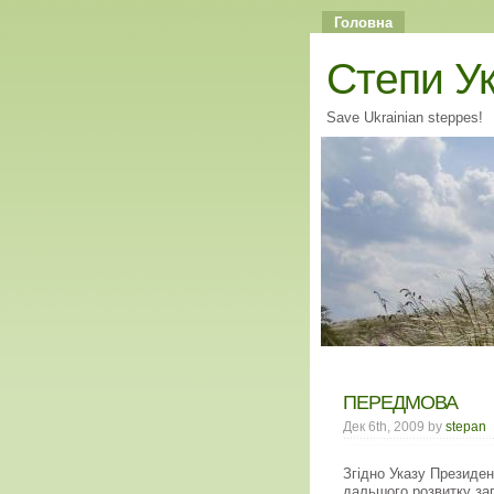
Головна
Cтепи У
Save Ukrainian steppes!
ПЕРЕДМОВА
Дек 6th, 2009 by
stepan
Згідно Указу Президе
дальшого розвитку зап