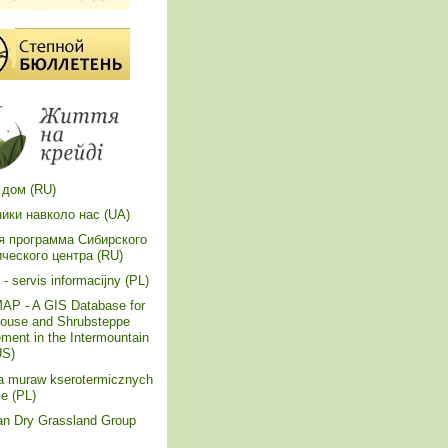
 дом (RU)
ики навколо нас (UA)
я программа Сибирского
ического центра (RU)
- servis informacijny (PL)
P - A GIS Database for
rouse and Shrubsteppe
ent in the Intermountain
US)
a muraw kserotermicznych
e (PL)
an Dry Grassland Group