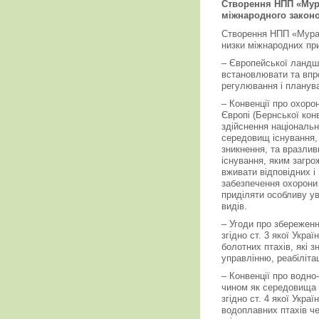
Створення НПП «Мур
міжнародного закон
Створення НПП «Мурав
низки міжнародних при
– Європейської ландша
встановлювати та впр
регулювання і планув
– Конвенції про охоро
Європі (Бернської конв
здійснення національн
середовищ існування,
зникнення, та вразли
існування, яким загрож
вживати відповідних і
забезпечення охорони
приділяти особливу ув
видів.
– Угоди про збереженн
згідно ст. 3 якої Укр
болотних птахів, які з
управлінню, реабіліта
– Конвенції про водно
чином як середовища 
згідно ст. 4 якої Укра
водоплавних птахів ч