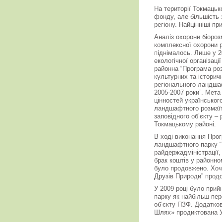
На території Токмацьк
фонду, але більшість 
регіону. Найцінніші п
Аналіз охорони біороз
комплексної охорони р
піднімалось. Лише у 20
екологічної організац
районна “Програма ро
культурних та історич
регіонального ландша
2005-2007 роки”. Мет
цінностей українського
ландшафтного розмаїт
заповідного об’єкту –
Токмацькому районі.
В ході виконання Прог
ландшафтного парку “
райдержадміністрації, 
брак коштів у районно
було продовжено. Хоча
Друзів Природи” прод
У 2009 році було прий
парку як найбільш пер
об’єкту ПЗФ. Додатко
Шлях» продиктована У