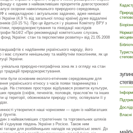
 фонду є одним з найважливіших пріоритетів довгострокової
Кадаст
 галузі охорони навколишнього природного середовища.
Природ
Ф є невідкладною і актуальною задачею, адже нинішні
степово
 України (4,9 % від загальної площі країни) дуже віддалені
ників (10-15 %). Про це йдеться і у рішенні Комітету ВРУ з
Біорізн
ітики, природокористування та ліквідації наслідків
Нормат
трофи №14/2 «Про рекомендації комітетських слухань
місцев
фонд України: стан та перспективи розвитку» від 21.05.2008
Бібліот
ландшафтів є надбанням українського народу, його
Турист
і має служити нинішньому та майбутнім поколінням, як це
степово
уції України.
 унікальна природно-географічна зона як з огляду на стан
одо традицій природокористування.
зупин
тепи були основним еколого-етнічним середовищем для
степів
ння українського етносу з часів появи тваринництва і
ьців. На степових просторах відбувався розвиток культури,
Інформ
ших предків (скіфів, печенігів, половців, праслов’ян та інших
ли ці території, обожнювали природу степу, оспівували її у
Підтри
ндах.
Дослід
линності утворилися наші чорноземи — один із найбагатших
і ґрунтів.
Власні
ин з найважливіших стратегічних та торговельних шляхів
ий з’єднував південь України з Росією. Також ним
і татари для розбійницьких нападів на українські землі. До
майбу