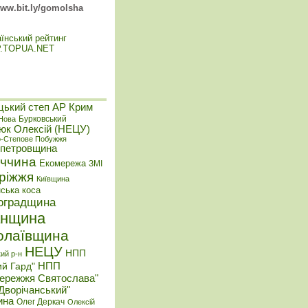
ww.bit.ly/gomolsha
цький степ
АР Крим
Бурковський
-Нова
юк Олексій (НЕЦУ)
о-Степове Побужжя
опетровщина
ччина
Екомережа
ЗМІ
ріжжя
Київщина
нська коса
оградщина
анщина
олаївщина
НЕЦУ
НПП
ий р-н
НПП
ий Гард"
бережжя Святослава"
Дворічанський"
ина
Олег Деркач
Олексій