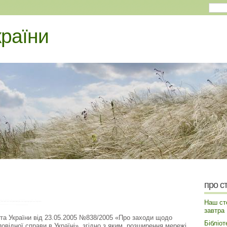
країни
про с
Наш сте
завтра
нта України від 23.05.2005 №838/2005 «Про заходи щодо
Бібліот
овідної справи в Україні», згідно з яким, розширення мережі