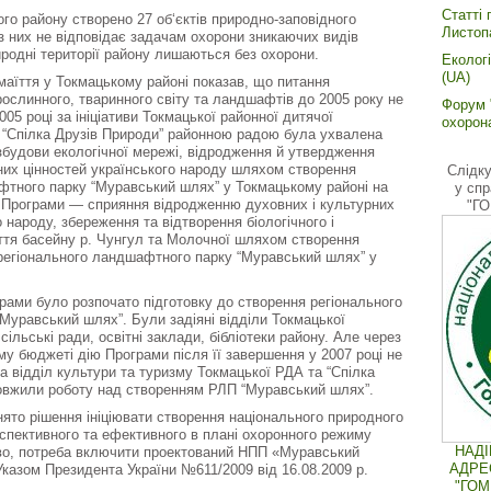
Статті 
ого району створено 27 об‘єктів природно-заповідного
Листоп
з них не відповідає задачам охорони зникаючих видів
риродні території району лишаються без охорони.
Еколог
(UA)
маїття у Токмацькому районі показав, що питання
ослинного, тваринного світу та ландшафтів до 2005 року не
Форум "
05 році за ініціативи Токмацької районної дитячої
охорон
ії “Спілка Друзів Природи” районною радою була ухвалена
збудови екологічної мережі, відродження й утвердження
них цінностей українського народу шляхом створення
Слідку
фтного парку “Муравський шлях” у Токмацькому районі на
у спр
а Програми — сприяння відродженню духовних і культурних
"Г
 народу, збереження та відтворення біологічного і
тя басейну р. Чунгул та Молочної шляхом створення
 регіонального ландшафтного парку “Муравський шлях” у
рами було розпочато підготовку до створення регіонального
Муравський шлях”. Були задіяні відділи Токмацької
сільські ради, освітні заклади, бібліотеки району. Але через
му бюджеті дію Програми після її завершення у 2007 році не
 відділ культури та туризму Токмацької РДА та “Спілка
овжили роботу над створенням РЛП “Муравський шлях”.
нято рішення ініціювати створення національного природного
спективного та ефективного в плані охоронного режиму
НАД
во, потреба включити проектований НПП «Муравський
АДРЕ
казом Президента України №611/2009 від 16.08.2009 р.
"ГОМ