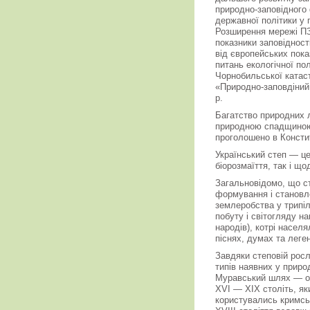
природно-заповідного
державної політики у
Розширення мережі ПЗ
показники заповідності
від європейських показ
питань екологічної пол
Чорнобильської катас
«Природно-заповдіний 
р.
Багатство природних 
природною спадщиною 
проголошено в Констит
Український степ — це
біорозмаїття, так і щ
Загальновідомо, що с
формування і становле
землеробства у трипіл
побуту і світогляду на
народів), котрі населя
піснях, думах та леге
Завдяки степовій рос
типів наявних у природ
Муравський шлях — од
XVI — XIХ століть, як
користувались кримськ