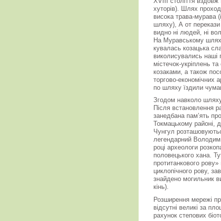
XVIIІ століття вздовж
хуторів). Шлях прохо
висока трава-мурава (і
шляху), А от перекази
видно ні людей, ні во
На Муравському шляху
кувалась козацька сл
виколисувались наші п
містечок-укріплень т
козаками, а також пос
торгово-економічних ар
по шляху їздили чума
Згодом навколо шляху 
Після встановлення ра
занедбана пам’ять про
Токмацькому районі, д
Чунгул розташовуються
легендарний Володими
році археологи розкоп
половецького хана. Ту
протитанкового рову»
циклопічного рову, з
знайдено могильник ви
кінь).
Розширення мережі при
відсутні великі за пл
рахунок степових біот