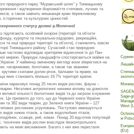
ого природного парку “Муравський шлях” у Токмацькому
ереження і відтворення біорозмаїття степових, лучних та
ексів, а також навчить мешканців краю бережливому
 історичних та культурних цінностей.
 охоронного статусу долині р.Молочної
що підлягають особливій охороні (території та об’єкти
фонду, курортні та лікувально-оздоровчі, рекреаційні,
ні та інші природні території та об’єкти), становлять зовсім
торії Токмацького району. Сучасний стан природних
е частково відповідає критеріям віднесення їх до Пан-
Суркин
чної мережі. Природні ландшафти спостерігаються майже на
ї України. У найменш зміненому вигляді вони збереглися на
Лишайн
ми, чагарниками, болотами, а також так званими
, крутими схилами долин річок, балками та ярами, на
Степна
ща яких становить близько 19,7% території країни.
эколог
аїни нараховує понад 25 тисяч видів рослин, фауна –
Murawy 
тварин. Негативні антропогенні чинники впливу на довкілля
SAGEMA
 великої кількості біологічних видів та до загрози існуванню
Sage-g
их. Це призвело до того, що до Червоної книги України
Managem
ин та 382 види тварин, до Зеленої книги України – 127
West (
х типових рослинних угруповань. Поступово зменшується
х видів хижих птахів, а також водолюбних птахів,
Ochron
подібних, ссавців, риб, комах. Понад 20 відсотків популяцій
w Polsc
, технічних видів рослин внаслідок безконтрольного
Europe
ають на межі виснаження. Багато з них вже перестали
(EU)