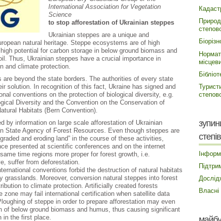
International Association for Vegetation
Кадаст
Science
Природ
to stop afforestation of Ukrainian steppes
степово
Ukrainian steppes are a unique and
Біорізн
uropean natural heritage. Steppe ecosystems are of high
 high potential for carbon storage in below ground biomass and
Нормат
il. Thus, Ukrainian steppes have a crucial importance in
місцев
on and climate protection.
Бібліот
are beyond the state borders. The authorities of every state
Турист
eir solution. In recognition of this fact, Ukraine has signed and
степово
ional conventions on the protection of biological diversity, e.g.
gical Diversity and the Convention on the Conservation of
atural Habitats (Bern Convention).
зупин
d by information on large scale afforestation of Ukrainian
an State Agency of Forest Resources. Even though steppes are
степів
graded and eroding land” in the course of these activities,
ce presented at scientific conferences and on the internet
Інформ
 same time regions more proper for forest growth, i.e.
, suffer from deforestation.
Підтри
ernational conventions forbid the destruction of natural habitats
 grasslands. Moreover, conversion natural steppes into forest
Дослід
ibution to climate protection. Artificially created forests
Власні
e zone may fail international certification when satellite data
 Ploughing of steppe in order to prepare afforestation may even
n of below ground biomass and humus, thus causing significant
in the first place.
майбу