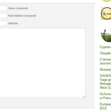
Name (required)
Mail (hidden) (required)
Website
Суркин
Лишайн
Степна
эколог
Murawy 
SAGEMA
Sage-g
Managem
West (
Ochron
w Polsc
Europe
(EU)