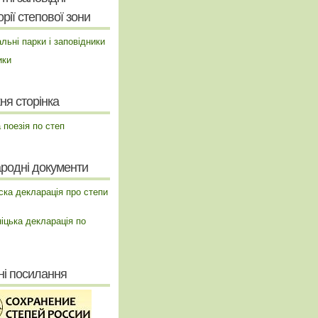
рії степової зони
льні парки і заповідники
ики
ня сторінка
а поезія по степ
родні документи
ска декларація про степи
іцька декларація по
ні посилання