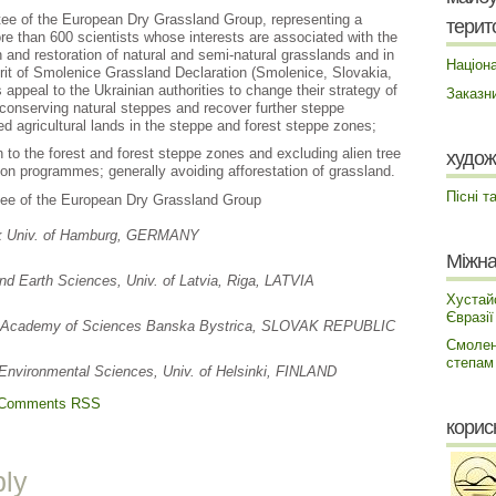
e of the European Dry Grassland Group, representing a
терито
e than 600 scientists whose interests are associated with the
n and restoration of natural and semi-natural grasslands and in
Націона
rit of Smolenice Grassland Declaration (Smolenice, Slovakia,
appeal to the Ukrainian authorities to change their strategy of
Заказн
 conserving natural steppes and recover further steppe
 agricultural lands in the steppe and forest steppe zones;
n to the forest and forest steppe zones and excluding alien tree
худож
ion programmes; generally avoiding afforestation of grassland.
Пісні т
ee of the European Dry Grassland Group
bek Univ. of Hamburg, GERMANY
Міжна
nd Earth Sciences, Univ. of Latvia, Riga, LATVIA
Хустай
Євразії
ak Academy of Sciences Banska Bystrica, SLOVAK REPUBLIC
Смолен
степам
& Environmental Sciences, Univ. of Helsinki, FINLAND
Comments RSS
корис
ply