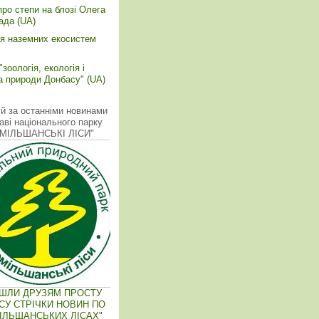
про степи на блозі Олега
ада (UA)
ія наземних екосистем
зоологія, екологія і
а природи Донбасу" (UA)
й за останніми новинами
аві національного парку
ОМІЛЬШАНСЬКІ ЛІСИ"
ІШЛИ ДРУЗЯМ ПРОСТУ
СУ СТРІЧКИ НОВИН ПО
ІЛЬШАНСЬКИХ ЛІСАХ"