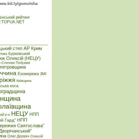
ww.bit.ly/gomolsha
цький степ
АР Крим
Бурковський
-Нова
юк Олексій (НЕЦУ)
о-Степове Побужжя
опетровщина
ччина
Екомережа
ЗМІ
ріжжя
Київщина
нська коса
оградщина
анщина
олаївщина
НЕЦУ
НПП
ий р-н
НПП
ий Гард"
бережжя Святослава"
Дворічанський"
ина
Олег Деркач
Олексій