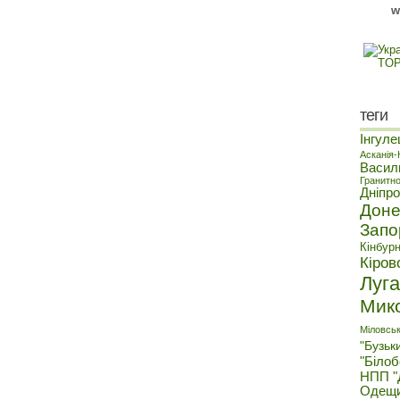
w
теги
Інгуле
Асканія
Васил
Гранитн
Дніпр
Доне
Запо
Кінбур
Кіров
Луг
Мик
Міловськ
"Бузьк
"Біло
НПП "
Одещ