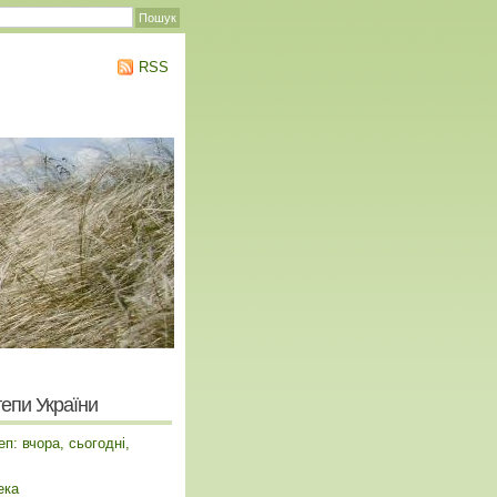
RSS
тепи України
п: вчора, сьогодні,
ека