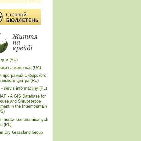
 дом (RU)
ики навколо нас (UA)
я программа Сибирского
ического центра (RU)
- servis informacijny (PL)
P - A GIS Database for
rouse and Shrubsteppe
ent in the Intermountain
US)
a muraw kserotermicznych
e (PL)
an Dry Grassland Group