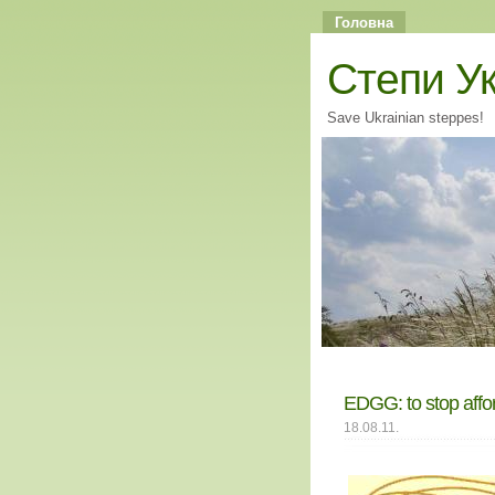
Головна
Cтепи У
Save Ukrainian steppes!
EDGG: to stop affor
18.08.11.