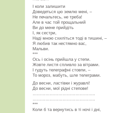
І коли залишити
Доведеться цю землю мені, –
Не печальтесь, не треба!
Але в час той прощальний
Ви до мене прийдіть
І, як сестри,
Наді мною схиліться тоді в тишині, –
Я любив так нестямно вас,
Мальви.
***
Ось і осінь прийшла у степи.
Жовте листя спливло за вітрами.
І гудуть телеграфні стовпи, –
То мороз, мабуть, шле телеграми.
До весни, ластівки і журавлі!
До весни, мої рідні степове!
……………………………………..
……………………………………..
***
Коли б та вернутись в ті ночі і дні,