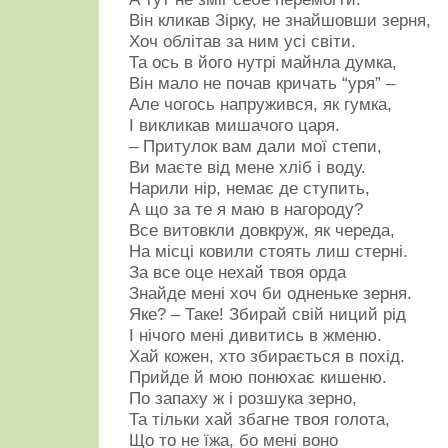
Він кликав Зірку, не знайшовши зерня,
Хоч облітав за ним усі світи.
Та ось в його нутрі майнла думка,
Він мало не почав кричать “уря” –
Але чогось напружився, як гумка,
І викликав мишачого царя.
– Притулок вам дали мої степи,
Ви маєте від мене хліб і воду.
Нарили нір, немає де ступить,
А що за те я маю в нагороду?
Все витовкли довкруж, як череда,
На місці ковили стоять лиш стерні.
За все оце нехай твоя орда
Знайде мені хоч би одненьке зерня.
Яке? – Таке! Збирай свій ниций рід
І нічого мені дивитись в жменю.
Хай кожен, хто збирається в похід.
Прийде й мою понюхає кишеню.
По запаху ж і розшука зерно,
Та тільки хай збагне твоя голота,
Що то не їжа, бо мені воно