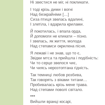
Ні звестися не міг, ні покликати.
І тоді крізь дими і вогні
Над безкрайніми […]
Сиза птиця звелась вдалині,
І злетіла, і вдарила крилами.
Й покотилась, і впала орда,
Й допомоги не кликати – пізно.
І звелась, як життя, молода
Над степамси окрилена пісня.
Я лежаві і не знав, що то є,
Звідки мтса та прийшла і подібність:
Чи то серце звелося чиє,
Чи чиясь нерозтоптана гідність.
Так темниці любов розбива,
Так говорять з віками титани…
Пробивалась крізь мене трава.
Над степами поволі світало.
***
Вийшли вранці косарі,