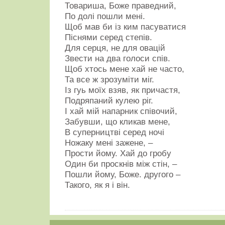
Товариша, Боже праведний,
По долі пошли мені.
Щоб мав би із ким пасуватися
Піснями серед степів.
Для серця, не для овацій
Звести на два голоси спів.
Щоб хтось мене хай не часто,
Та все ж зрозуміти міг.
Із гуь моїх взяв, як причастя,
Подряпаний кулею ріг.
І хай мій напарник співочий,
Забувши, що кликав мене,
В суперництві серед ночі
Ножаку мені зажене, –
Прости йому. Хай до гробу
Один би проскнів між стін, –
Пошли йому, Боже. другого –
Такого, як я і він.