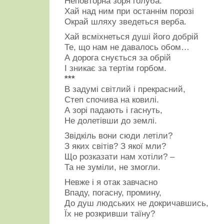
Неповторна зоря голуба.
Хай над ним при останнім порозі
Окрай шляху зведеться верба.
Хай всміхнеться душі його добрій
Те, що нам не давалось обом…
А дорога снується за обрій
І зникає за тертім горбом.
***
В задумі світлий і прекрасний,
Степ спочива на ковилі.
А зорі падають і гаснуть,
Не долетівши до землі.
Звідкіль вони сюди летіли?
З яких світів? З якої мли?
Що розказати нам хотіли? –
Та не зуміли, не змогли.
Невже і я отак завчасно
Впаду, погасну, промину,
До душ людських не докричавшись,
Їх не розкривши таїну?