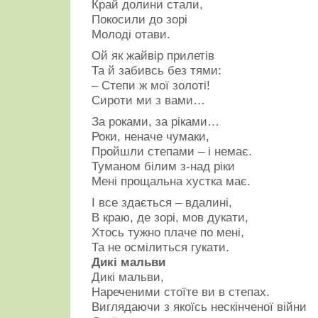
Край долини стали,
Покосили до зорі
Молоді отави.
Ой як жайвір прилетів
Та й забивсь без тями:
– Степи ж мої золоті!
Сироти ми з вами…
За роками, за ріками…
Роки, неначе чумаки,
Пройшли степами – і немає.
Туманом білим з-над ріки
Мені прощальна хустка має.
І все здається – вдалині,
В краю, де зорі, мов дукати,
Хтось тужно плаче по мені,
Та не осмілиться гукати.
Дикі мальви
Дикі мальви,
Нареченими стоїте ви в степах.
Виглядаючи з якоїсь нескінченої війни