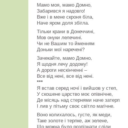
Мамо моя, мамо Домно,
Забарився я надовго!
Вже і в мене скроня біла,
Наче яром доля збігла.
Тільки крани в Донеччині,
Мов онуки лелечині.
Чи не Вашим то йменням
Доньки мої наречені?
Зачекайте, мамо Домно,
Я щодня лечу додому!
А дороги нескінченні –
Все від нені, все від нені.
***
Я встав серед ночі і вийшов у степ,
У скошене царство моє опівнічне,
Де місяць над стернями наче затерп
І лив у пітьму своє світло магічне.
Воно колихалось, густе, як меди,
Таке золоте і терпке, аж зелене,
Що можна було розпізнати сліди