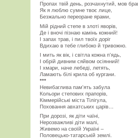
Пропах твій день, розчахнутий, мов бра
Як я люблю сумне твоє лице,
Безжально переоране ярами,
Мій рідний степе в злоті яворів,
Де і вночі пізнаю камінь кожний!
І запах трав, і пил твоїх доріг
Вдихаю в тебе глибоко й тривожно.
І мить як вік, і світла кожна п’ядь,
І обрій дивним сяйвом осіянний!
І хмари, наче лебеді, летять,
Ламають білі крила об кургани.
***
Невибаглива пам’ять забула
Кольори степових прапорів,
Кіммерійські міста Тілігула,
Поховання авхатських царів…
При дорозі, як діти чаїні,
Нерозважливі діти малі,
Живемо на своїй Україні –
Половецько-татарській землі.