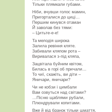
Тільки плямкали губами.
Ніби, вчувши голос мамин,
Пригорталися до циці…
Першим кинувся отаман
Й заволав без тями:
– Цитьте-е-е!
Та мелодія широка
Залила ревіння кляте.
Забивали кляпом рота –
Виривалася з-під кляпа,
Зацвітала буйним квітом,
Билась в горі об причали…
То чиї, скажіть, ви діти –
Яничари, яничари?
Чи не кобзи і цимбали
Вам озвуться над світами?
…Пісню щаблями рубали,
Плюндрували копитами.
Вже й від бранок тільки шмаття,