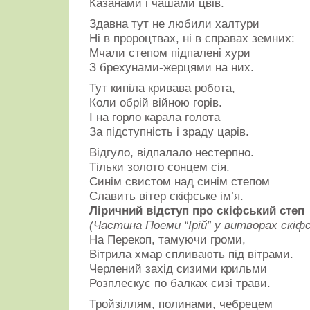
Казанами і чашами цвів.
Здавна тут не любили халтури
Ні в пророцтвах, ні в справах земних:
Мчали степом підпалені хури
З брехунами-жерцями на них.
Тут кипіла кривава робота,
Коли обрій війною горів.
І на горло карала голота
За підступність і зраду царів.
Відгуло, відпалало нестерпно.
Тільки золото сонцем сія.
Синім свистом над синім степом
Славить вітер скіфське ім’я.
Ліричний відступ про скіфський степ
(Частина Поеми “Ірій” у витворах скі
На Перекоп, тамуючи громи,
Вітрила хмар спливають під вітрами.
Черлений захід сизими крильми
Розплескує по балках сизі трави.
Тройзіллям, полинами, чебрецем