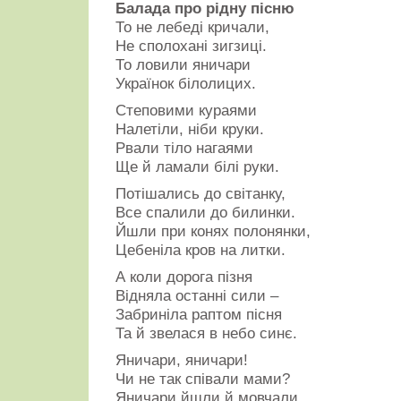
Балада про рідну пісню
То не лебеді кричали,
Не сполохані зигзиці.
То ловили яничари
Українок білолицих.
Степовими кураями
Налетіли, ніби круки.
Рвали тіло нагаями
Ще й ламали білі руки.
Потішались до світанку,
Все спалили до билинки.
Йшли при конях полонянки,
Цебеніла кров на литки.
А коли дорога пізня
Відняла останні сили –
Забриніла раптом пісня
Та й звелася в небо синє.
Яничари, яничари!
Чи не так співали мами?
Яничари йшли й мовчали,