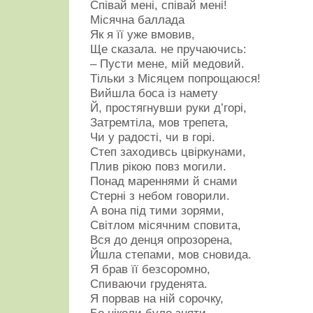
Співай мені, співай мені!
***
Місячна баллада
На
Як я її уже вмовив,
схилах
Ще сказала. не пручаючись:
кам’яних
прасивого
– Пусти мене, мій медовий.
кургану,
Тільки з Місяцем попрощаюся!
Де
Вийшла боса із намету
сиво
зацвіли
Й, простягнувши руки д’горі,
полин
Затремтіла, мов трепета,
і
Чи у радості, чи в горі.
ковила,
Неначе
Степ заходивсь цвіркунами,
древня
Плив рікою повз могили.
кров,
Понад мареннями й снами
шипшина
доспівала.
Стерні з небом говорили.
І
А вона під тими зорями,
стежка
Світлом місячним сповита,
на
Вся до денця опрозорена,
курган
замріяно
Йшла степами, мов сновида.
вела.
Я брав її безсоромно,
Цвіла
Спиваючи груденята.
осіннім
Я порвав на ній сорочку,
даль,
синіла