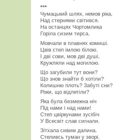
***
Чумацький шлях, немов ріка,
Над стернями світився.
На останцях Чортомлика
Горіла сизим тирса.
Мовчали в плавнях комиші.
Цвів степ імлою білою.
І дві сови, мов дві душі,
Кружляли над могилою.
Що загубили тут вони?
Що знов знайти б хотіли?
Колишню плоть? Забуті сни?
Роки, що відлетіли?
Яка була безмежна ніч
Під нами і над нами!
Степ цвіркунами зусібіч
У Всесвіт слав сигнали.
Зітхала сивим далина.
Стеливсь туман у зворі.