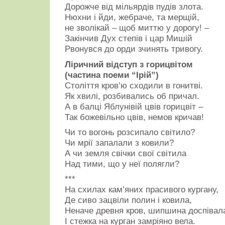
Дорожче від мільярдів пудів злота.
Нюхни і йди, жебраче, та мерщій,
не зволікай – щоб миттю у дорогу! –
Закінчив Дух степів і цар Мишій
Рвонувся до орди зчинять тривогу.
Ліричний відступ з горицвітом
(частина поеми “Ірій”)
Століття кров’ю сходили в гонитві.
Як хвилі, розбивались об причал.
А в балці Яблунівій цвів горицвіт –
Так божевільно цвів, немов кричав!
Чи то вогонь розсипало світило?
Чи мрії запалали з ковили?
А чи земля свічки свої світила
Над тими, що у неї полягли?
***
На схилах кам’яних прасивого кургану,
Де сиво зацвіли полин і ковила,
Неначе древня кров, шипшина доспівал
І стежка на курган замріяно вела.