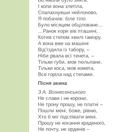
Бо ніколи було зняти.
неба
І коли вона злетіла,
пілка,
Спалахнувши нейлоново,
Високі
Я побачив: біле тіло
вежі
хмар
Було місяцем обціловане…
стояли,
…Ранок хори вів пташині,
як
Котив степом хвилі гамору.
живі.
Із
А вона вже на машині
сивої
Від’їздила із табору, –
трави
Ніби рвала всі тенета, –
злітала
перепілка
Тільки губи, мов тюльпани,
І
Тільки коса, мов комета,
з
Все горіла над степами.
криком
“піть-
Пісня акина
пітьом”
зникала
З А. Вознесенського
у
Не слави і не корони,
траві.
Не трону прошу, не платні –
Пошли мені, боже, рівню,
Хто б міг підспівати мені.
Прошу не кохання краденого,
Не почту, не орденів –