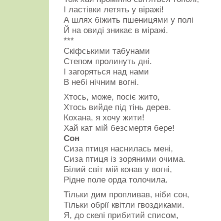
І ластівки летять у віражі!
А шлях біжить пшеницями у полі
Й на овиді зникає в міражі.
***
Скіфськими табунами
Степом пролинуть дні.
І загоряться над нами
В небі нічним вогні.
Хтось, може, посіє жито,
Хтось вийде під тінь дерев.
Кохана, я хочу жити!
Хай кат мій безсмертя бере!
Сон
Сиза птиця наснилась мені,
Сиза птиця із зоряними очима.
Білий світ мій конав у вогні,
Рідне поле орда толочила.
Тільки дим пропливав, ніби сон,
Тільки обрії квітли гвоздиками.
Я, до скелі прибитий списом,