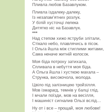
Пливла любов Базавлуком.
Пливла іздалеку-далеку,
Із незапам’ятних розлук.
У білій хусточці лелека
Дитятко ніс на Базавлук.
***
Над степом хижо яструби злітали,
Стікало небо, плавлячись в пісок.
І Ольга йшла між стиглими житами,
Сама неначе житній колосок.
Моя біда потроху затихала,
Спливала в небуття моя біда.
А Ольга йшла і хусткою махала –
Струнка, високочола, молода.
Цвіло під залізницею тройзілля.
Мов ізмарагд, темнів у балці глід.
І мчали поїзди, мов на весілля,
І машиніст сигналив Ользі вслід…
Ну от і все – прощай, моя любове!