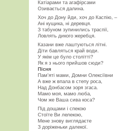
Катіарами та агафірсами
Озивається далина.
Хоч до Дону йди, хоч до Каспію, –
Ані кущика, ні деревця.
З табуном зупинились траспії,
Ловлять дикого жеребця.
Казани вже лаштуються літні.
Діти бавляться край води.
У якім це було столітті?
Як я з нього прийшов сюди?
Пісня
Пам’яті мами, Домни Олексіївни
А вже ж впала в степу роса,
Над Донбасом зоря згаса.
Мамо моя, мамо люба,
Чом же Ваша сива коса?
Під дощами і спекою
Стоїте Ви лелекою,
Мене знову виглядаєте
З доріженьки далекої.