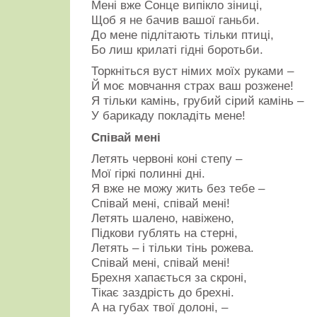
Мені вже Сонце випікло зіниці,
–
Так
Щоб я не бачив вашої ганьби.
божевільно
До мене підлітають тільки птиці,
цвів,
Бо лиш крилаті гідні боротьби.
немов
кричав!
Торкніться вуст німих моїх руками –
Чи
Й моє мовчання страх ваш розжене!
то
вогонь
Я тільки камінь, грубий сірий камінь –
розсипало
У барикаду покладіть мене!
світило?
Чи
Співай мені
мрії
запалали
Летять червоні коні степу –
з
Мої гіркі полинні дні.
ковили?
Я вже не можу жить без тебе –
А
чи
Співай мені, співай мені!
земля
Летять шалено, навіжено,
свічки
Підкови гублять на стерні,
свої
Летять – і тільки тінь рожева.
світила
Над
Співай мені, співай мені!
тими,
Брехня хапається за скроні,
що
Тікає заздрість до брехні.
у
неї
А на губах твої долоні, –
полягли?