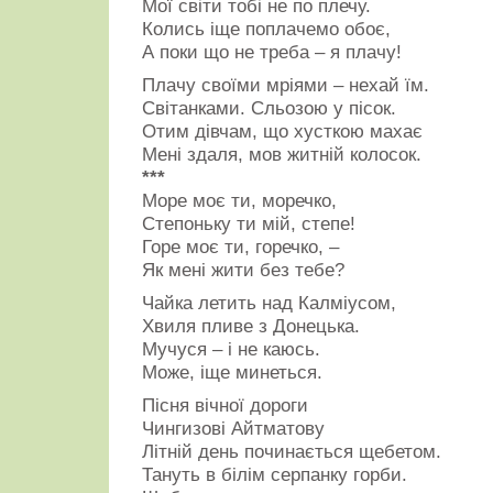
Мої світи тобі не по плечу.
Колись іще поплачемо обоє,
А поки що не треба – я плачу!
Плачу своїми мріями – нехай їм.
Світанками. Сльозою у пісок.
Отим дівчам, що хусткою махає
Мені здаля, мов житній колосок.
***
Море моє ти, моречко,
Степоньку ти мій, степе!
Горе моє ти, горечко, –
Як мені жити без тебе?
Чайка летить над Калміусом,
Хвиля пливе з Донецька.
Мучуся – і не каюсь.
Може, іще минеться.
Пісня вічної дороги
Чингизові Айтматову
Літній день починається щебетом.
Тануть в білім серпанку горби.