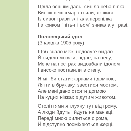
Цвіла осіннім даль, синіла неба пілка,
Високі вежі хмар стояли, як живі.
Із сивої трави злітала перепілка
І з криком “піть-пітьом” зникала у траві.
Ліричний
Половецький ідол
відступ
з
(Знахідка 1905 року)
горицвітом
(частина
Щоб знало межі недолуге бидло
поеми
Й сиділо мовчки, підле, на цепу,
“Ірій”)
Мене на пострах видовбали ідолом
Століття
кров’ю
І високо поставили в степу.
сходили
в
Я міг би стати жорнами і домною,
гонитві.
Лягти в бруківку, звестися мостом.
Як
хвилі,
Але мені дано стояти догмою
розбивались
На куцих ніжках з дутим животом.
об
причал.
Століттями я глухну тут від грому,
А
А люди йдуть і йдуть на манівці.
в
балці
Переді мною хилиться сірома,
Яблунівій
Й підступно посміхаються жерці.
цвів
горицвіт