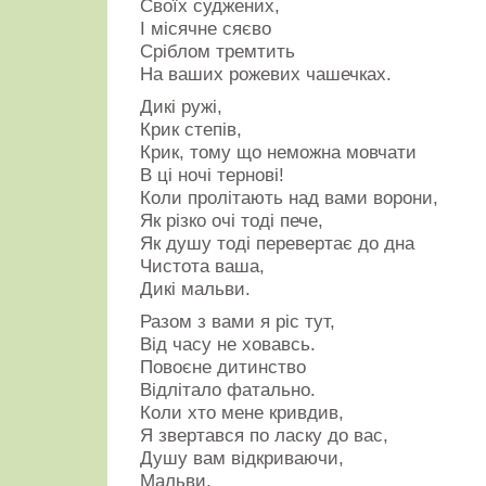
Своїх суджених,
І місячне сяєво
Сріблом тремтить
На ваших рожевих чашечках.
Дикі ружі,
Крик степів,
Крик, тому що неможна мовчати
В ці ночі тернові!
Коли пролітають над вами ворони,
Як різко очі тоді пече,
Як душу тоді перевертає до дна
Чистота ваша,
Дикі мальви.
Разом з вами я ріс тут,
Від часу не ховавсь.
Повоєне дитинство
Відлітало фатально.
Коли хто мене кривдив,
Я звертався по ласку до вас,
Душу вам відкриваючи,
Мальви.