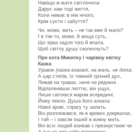
Навіщо ж мати світлочола
Дарує нам тоді життя,
Коли немає в нім нічого,
Крім суєти і забуття?
Чи, може, жить – не так вже й мало?
І в тім-то, може, й вища суть,
Що зірка задля того й впала,
Щоб світлу душу сколихнуть?
Про кота Микитку і чарівну квітку
Казка
Уривок (казка взагалі, на жаль, не допи
А цар степів, їх темний грізний дух,
Лежав на травах, наче на ряднині.
Відпаленівши люттю, він ущух,
Лише світився жаром всередині.
Йому пекло. Душа його алкала
Нової крові, спрагу ту залить.
Він розпливався, як в кривих дзеркалах,
І той – і зовсім інший в кожну мить.
Він всіх людей взивав з презирством ч
А тут не зміг себе перемогти: