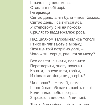
І, наче віщі письмена,
Стояли в небі зорі.
Інтермецо
Світає день, а ніч була – мов Космос.
Світає день, і світиться яса.
У степовому сіні на покосах
Сріблясто віддзеркалює роса.
Над шляхом запромінились тополі
І тихо випливають з міражу.
Якої ще тобі потрібно долі, –
Чого ж ти, серце, рвешся за межу?
Все осягти, пізнати, пояснити,
Перетворити, знову пояснить,
Конати, попелитися, горіти, –
Й ніколи до кінця не догоріть?
Чи є вона? – Нема її, немає!
І спокій нас обходить навіть в сні,
Коли палає небо неокрає
З грозою в високосній вишині.
Тож хай промінно світяться тополі,