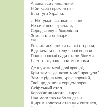
А вона все лине, лине,
Ніби кара і прокляття –
Біла туга України.
…Не туман вставав із зілля,
Не сичі вночі кричали, –
Серед степу з божевілля
Землю їли яничари.
***
Розляглися шляхи на всі сторони,
Відкричали в степу чорні ворони.
Подніпровські сади стали білими.
І летять журавлі над могилами.
Де шукати мені долі кращої,
Крім землі, де лежать мої пращури?
Земле рідна моя, краю зоряний,
Твої щедрі поля серцем зорані.
Скіфський степ
Коров’як на могилі і тирса.
Над могилою небо як дзвін.
Щирим золотом степ цей світився,