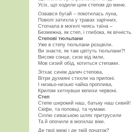
Усіх, що ходили цим степом до мене.
Озвався бугай – покотилась луна,
Поволі затихла у травах зарічних.
Стогнала в могилі чиясь таїна –
Безмежна, як степ, і глибока, як вічність
Степові тюльпани
Уже в степу тюльпани розцвіли.
Ви знаєте, як там цвітуть тюльпани?!
Високе сонце, сизе від імли,
Мов сизий обід, котиться степами.
Зітхає синім далеч степова,
Вітри духмяні стихли на припоні.
І низкьо-низько чайка проплива,
Крилом хитнувши келихи червоні.
Степ
Степе широкий наш, батьку наш сивий!
Скіфи, та половці, та чумаки.
Сіллю сиваською шлях притрусили
Та й опочили в могилах віки.
Де твої межі і де твій початок?