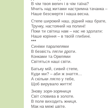
В чім твоя велич і в чім таїна?
Мчить над житами настримна тачанка –
Наше безсмертя і наша весна.
Степе широкий наш, рідний наш брате,
Трунку, настояний на полині!
Поки ти світиш нам – нас не здолати:
Наше коріння – в твоїй глибині.
***
Синіми паралелями
В безвість лягли дроти.
Конками та Орелями
Світяться наші світи.
Батьку мій, сивий степе,
Куди ми? – аби ж знаття…
А скільки лягло у тебе,
Щоб вирувало життя!
Знову зоря-зоряниця
Світ сповива в золоте.
В поле виходить жниця.
Мак на межі цвіте.