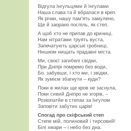
Відгула Інгульцями й Інгулами
Наша слава та й вбралася в креп.
Як річки, нашу пам’ять замулено,
Ще й заорано поспіль, як степ.
А щоб хто не припав до криниці,
Нам нітратами труять вуста,
Запечатують царські гробниці,
Нишком нищать прадавні міста.
Ми, своєї загибелі свідки,
При Дніпрі помремо без води,
Бо, забувши, і хто ми, і звідки,
Як зумієм збагнути – куди?
Поки в жилах ще кров не заснула,
Поки сивий Дніпро не згорів, –
Розкопатйе в степах за Інгулом
Заповіти забутих царів!
Спогад про скіфський степ
Степе мій, полиновий і тирсовий!
Білі хмари – і небо без дна.