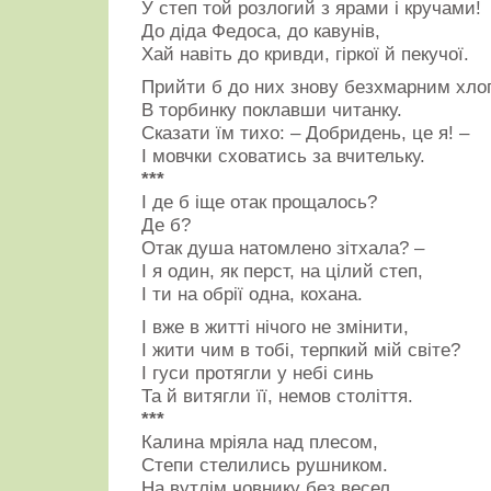
У степ той розлогий з ярами і кручами!
До діда Федоса, до кавунів,
Хай навіть до кривди, гіркої й пекучої.
Прийти б до них знову безхмарним хло
В торбинку поклавши читанку.
Сказати їм тихо: – Добридень, це я! –
І мовчки сховатись за вчительку.
***
І де б іще отак прощалось?
Де б?
Отак душа натомлено зітхала? –
І я один, як перст, на цілий степ,
І ти на обрії одна, кохана.
І вже в житті нічого не змінити,
І жити чим в тобі, терпкий мій світе?
І гуси протягли у небі синь
Та й витягли її, немов століття.
***
Калина мріяла над плесом,
Степи стелились рушником.
На вутлім човнику без весел