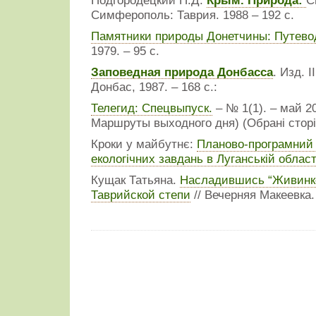
Подгородецкий П.Д.
Крым. Природа:
С
Симферополь: Таврия. 1988 – 192 с.
Памятники природы Донетчины: Путево
1979. – 95 с.
Заповедная природа Донбасса
. Изд. І
Донбас, 1987. – 168 с.:
Телегид: Спецвыпуск.
– № 1(1). – май 2
Маршруты выходного дня) (Обрані сторі
Кроки у майбутнє:
Планово-програмний п
екологічних завдань в Луганській област
Кущак Татьяна.
Насладившись “Живинко
Таврийской степи
// Вечерняя Макеевка. 