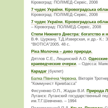
Кіровоград: ПОЛІМЕД-Сервіс, 2008
7 чудес України. Кіровоградська обла
Кіровоград: ПОЛІМЕД-Сервіс, 2008
7 чудес України. Кіровоградська обла
– Кіровоград: ПОЛІМЕД-Сервіс, 2008
Степи Нижнего Днестра: богатство и 
В.Ф. Цуркану, Т.Д.Изверская, и др.- К.: 
“BIOTICA”2005. 48 с.
Ріка Молочна – диво природи.
Дятлов С.Е., Лещинский А.О.
Одесские
краеведческие очерки
. – Одесса: Маяк,
Карадаг
(буклет)
Балка Північна Червона.
Вікторія Тротн
“Коммунист Кривбасса”
Фисуненко О.П., Жадан В.И.
Природа Л
Луганск: Луганский государственный пе
им.Т.Г.Шевченко. – 1994