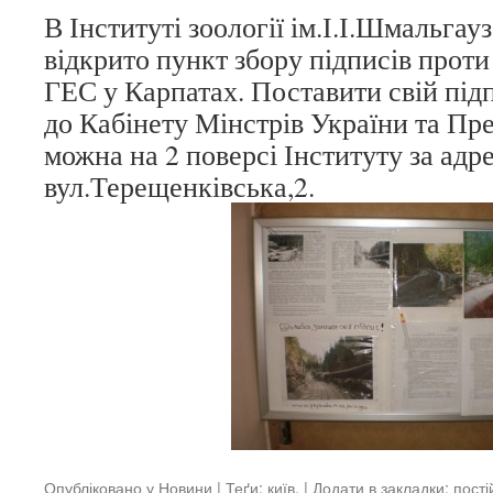
В Інституті зоології ім.І.І.Шмальга
відкрито пункт збору підписів проти
ГЕС у Карпатах. Поставити свій під
до Кабінету Мінстрів України та Пр
можна на 2 поверсі Інституту за адр
вул.Терещенківська,2.
Опубліковано у
Новини
| Теґи:
київ
. | Додати в закладки:
пості