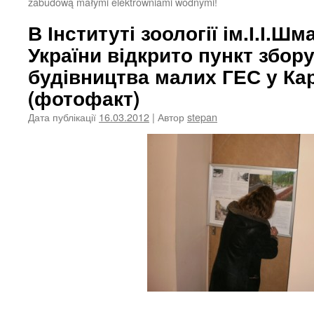
zabudową małymi elektrowniami wodnymi!
В Інституті зоології ім.І.І.
України відкрито пункт збору
будівництва малих ГЕС у Ка
(фотофакт)
Дата публікації
16.03.2012
| Автор
stepan