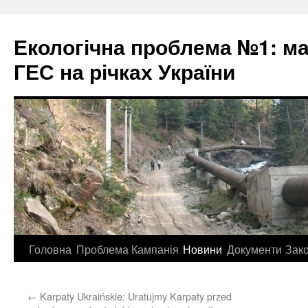
Екологічна проблема №1: м
ГЕС на річках України
Перейти
Головна
Проблема
Кампанія
Новини
Документи
Зак
до
←
Karpaty Ukraińskie: Uratujmy Karpaty przed
контенту