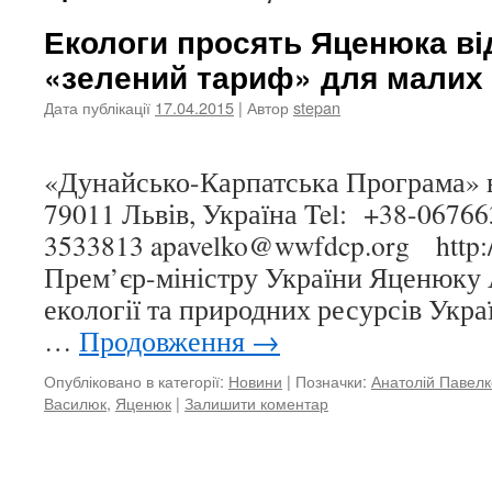
Екологи просять Яценюка ві
«зелений тариф» для малих
Дата публікації
17.04.2015
| Автор
stepan
Г
«Дунайсько-Карпатська Програма» в
79011 Львів, Україна Tel: +38-06766
3533813
apavelko@wwfdcp.org
http:/
Прем’єр-міністру України Яценюку 
екології та природних ресурсів Укра
…
Продовження
→
Опубліковано в категорії:
Новини
|
Позначки:
Анатолій Павелк
Василюк
,
Яценюк
|
Залишити коментар