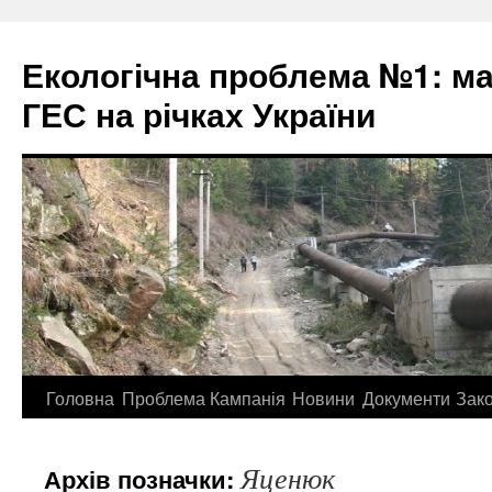
Екологічна проблема №1: м
ГЕС на річках України
Перейти
Головна
Проблема
Кампанія
Новини
Документи
Зак
до
Яценюк
Архів позначки:
контенту