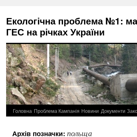
Екологічна проблема №1: м
ГЕС на річках України
Перейти
Головна
Проблема
Кампанія
Новини
Документи
Зак
до
польща
Архів позначки:
контенту