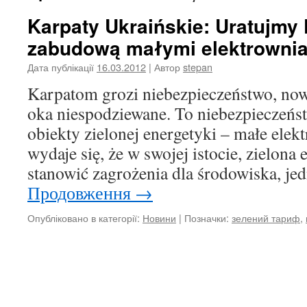
Karpaty Ukraińskie: Uratujmy
zabudową małymi elektrowni
Дата публікації
16.03.2012
| Автор
stepan
Karpatom grozi niebezpieczeństwo, nowe
oka niespodziewane. To niebezpieczeńs
obiekty zielonej energetyki – małe ele
wydaje się, że w swojej istocie, zielona
stanowić zagrożenia dla środowiska, je
Продовження
→
Опубліковано в категорії:
Новини
|
Позначки:
зелений тариф
,