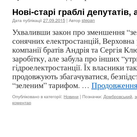
Нові-старі граблі депутатів,
Дата публікації
27.09.2015
| Автор
stepan
Ухваливши закон про зменшення “зе
сонячних електростанцій, Верховна 
компанії братів Андрія та Сергія Кл
заробітку, але забула про інших “утр
гідроелектростанції. Їх власники так
продовжують збагачуватися, безпід
“зеленим” тарифом. …
Продовженн
Опубліковано в категорії:
Новини
|
Позначки:
Домбровський
,
з
коментар