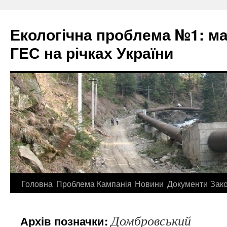
Екологічна проблема №1: м
ГЕС на річках України
Перейти
Головна
Проблема
Кампанія
Новини
Документи
Зак
до
Домбровський
Архів позначки:
контенту