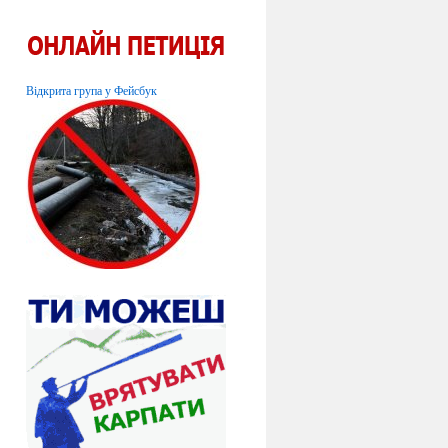
Відкрита група у Фейсбук