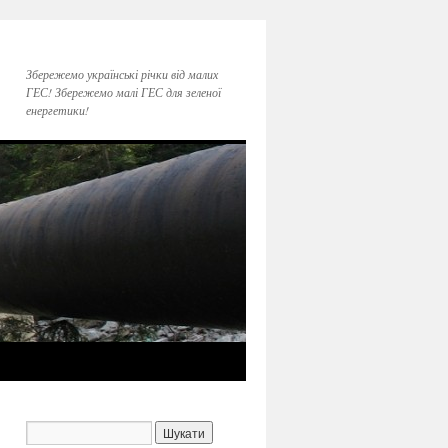
Збережемо українські річки від малих
ГЕС! Збережемо малі ГЕС для зеленої
енергетики!