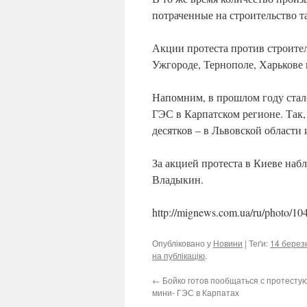
потраченные на строительство т
Акции протеста против строите
Ужгороде, Тернополе, Харькове 
Напомним, в прошлом году стало
ГЭС в Карпатском регионе. Так,
десятков – в Львовской области
За акцией протеста в Киеве на
Владыкин.
http://mignews.com.ua/ru/photo/10
Опубліковано у
Новини
| Теґи:
14 берез
на публікацію
.
←
Бойко готов пообщаться с протесту
мини- ГЭС в Карпатах