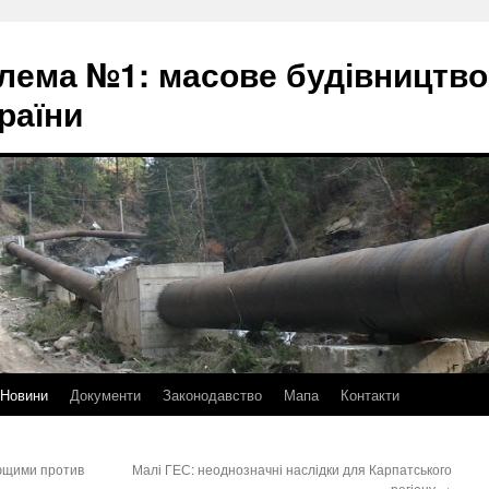
блема №1: масове будівництво
раїни
Новини
Документи
Законодавство
Мапа
Контакти
ющими против
Малі ГЕС: неоднозначні наслідки для Карпатського
регіону
→