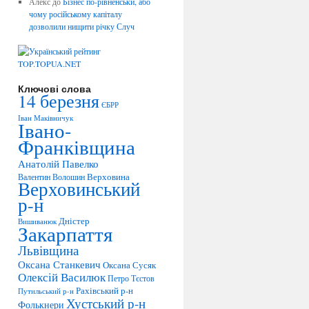
Алекс
до
Бізнес по-рівненськи, або
чому російському капіталу
дозволили нищити річку Случ
Ключові слова
14 березня
ЄБРР
Іван Маківничук
Івано-
Франківщина
Анатолій Павелко
Верховина
Валентин Волошин
Верховинський
р-н
Дністер
Вишиванюк
Закарпаття
Львівщина
Оксана Станкевич
Оксана Сусяк
Олексій Василюк
Петро Тєстов
Рахівський р-н
Путильський р-н
Хустський р-н
Фолькнери