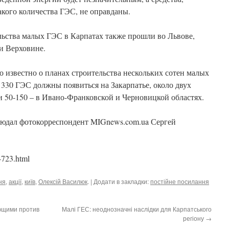
акого количества ГЭС, не оправданы.
льства малых ГЭС в Карпатах также прошли во Львове,
и Верховине.
 известно о планах строительства нескольких сотен малых
 330 ГЭС должны появиться на Закарпатье, около двух
 и 50-150 – в Ивано-Франковской и Черновицкой областях.
блюдал фотокорреспондент MIGnews.com.ua Сергей
4723.html
ня
,
акції
,
київ
,
Олексій Василюк
. | Додати в закладки:
постійне посилання
ющими против
Малі ГЕС: неоднозначні наслідки для Карпатського
регіону
→