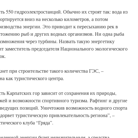
ь 550 гидроэлектростанций. Обычно их строят так: вода из
портируется вниз на несколько километров, а потом
оизводства энергии. Это приводит к пересыханию рек в
тожению рыб и других водных организмов. Ни одна рыба
азмножения через турбины. Назвать такую энергетику
ит заместитель председателя Национального экологического
юк.
кнет при строительстве такого количества ГЭС, –
а как туристического центра.
ть Карпатских гор зависит от сохранения их природы,
ей и возможности спортивного туризма. Рафтинг и другие
 ведущих позиций. Уничтожив возможность водного спорта
одорвет туристическую привлекательность региона”, –
тического клуба “Гряда”.
веденной энергии будет незначительным, а средства,