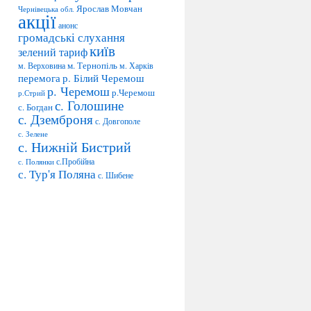
Ярослав Мовчан
Чернівецька обл.
акції
анонс
громадські слухання
київ
зелений тариф
м. Тернопіль
м. Верховина
м. Харків
перемога
р. Білий Черемош
р. Черемош
р.Черемош
р.Стрий
с. Голошине
с. Богдан
с. Дземброня
с. Довгополе
с. Зелене
с. Нижній Бистрий
с.Пробійна
с. Полянки
с. Тур'я Поляна
с. Шибене