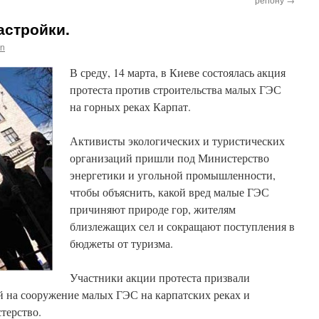
астройки.
an
В среду, 14 марта, в Киеве состоялась акция
протеста против строительства малых ГЭС
на горных реках Карпат.
Активисты экологических и туристических
организаций пришли под Министерство
энергетики и угольной промышленности,
чтобы объяснить, какой вред малые ГЭС
причиняют природе гор, жителям
близлежащих сел и сокращают поступления в
бюджеты от туризма.
Участники акции протеста призвали
 на сооружение малых ГЭС на карпатских реках и
терство.