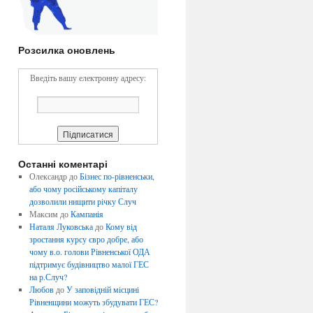
Розсилка оновлень
Введіть вашу електронну адресу:
Останні коментарі
Олександр
до
Бізнес по-рівненськи,
або чому російському капіталу
дозволили нищити річку Случ
Максим
до
Кампанія
Наталя Луковська
до
Кому від
зростання курсу євро добре, або
чому в.о. голови Рівненської ОДА
підтримує будівництво малої ГЕС
на р.Случ?
Любов
до
У заповідній місцині
Рівненщини можуть збудувати ГЕС?