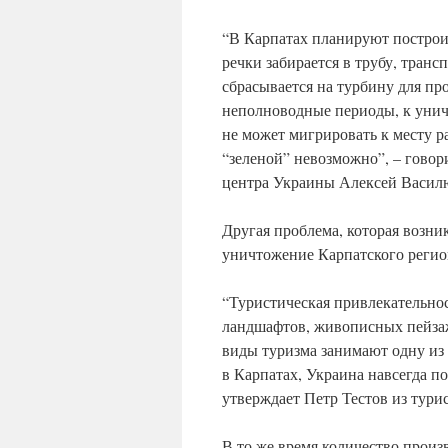
“В Карпатах планируют построит
речки забирается в трубу, транс
сбрасывается на турбину для пр
неполноводные периоды, к унич
не может мигрировать к месту р
“зеленой” невозможно”, – говор
центра Украины Алексей Васил
Другая проблема, которая возни
уничтожение Карпатского регион
“Туристическая привлекательнос
ландшафтов, живописных пейзаж
виды туризма занимают одну из
в Карпатах, Украина навсегда п
утверждает Петр Тестов из турис
В то же время количество произ