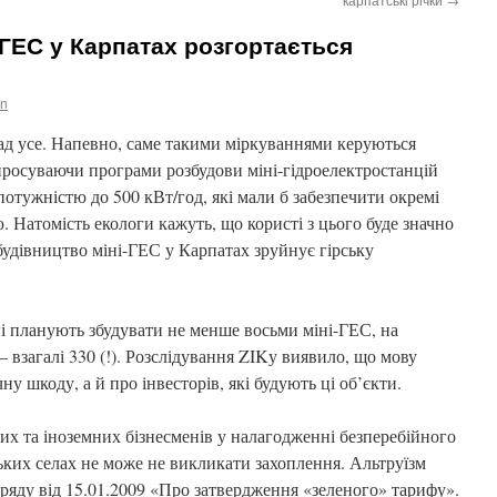
ГЕС у Карпатах розгортається
an
ад усе. Напевно, саме такими міркуваннями керуються
просуваючи програми розбудови міні-гідроелектростанцій
 потужністю до 500 кВт/год, які мали б забезпечити окремі
. Натомість екологи кажуть, що користі з цього буде значно
будівництво міні-ГЕС у Карпатах зруйнує гірську
 планують збудувати не менше восьми міні-ГЕС, на
– взагалі 330 (!). Розслідування ZIKу виявило, що мову
ну шкоду, а й про інвесторів, які будують ці об’єкти.
их та іноземних бізнесменів у налагодженні безперебійного
ських селах не може не викликати захоплення. Альтруїзм
уряду від 15.01.2009 «Про затвердження «зеленого» тарифу».