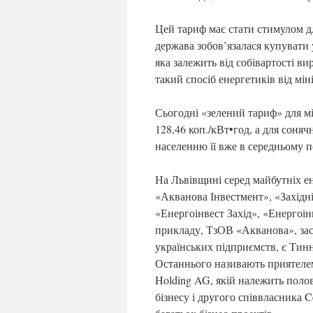
Цей тариф має стати стимулом д
держава зобов’язалася купувати 
яка залежить від собівартості ви
такий спосіб енергетиків від мін
Сьогодні «зелений тариф» для мін
128,46 коп./кВт•год, а для соняч
населенню її вже в середньому по
На Львівщині серед майбутніх 
«Акванова Інвестмент», «Захід
«Енергоінвест Захід», «Енергоінв
прикладу, ТзОВ «Акванова», зас
українських підприємств, є Ти
Останнього називають приятелем
Holding AG, якій належить поло
бізнесу і другого співвласника 