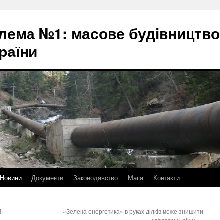
блема №1: масове будівництво
раїни
Новини
Документи
Законодавство
Мапа
Контакти
!
«Зелена енергетика» в руках ділків може знищити
карпатські річки
→