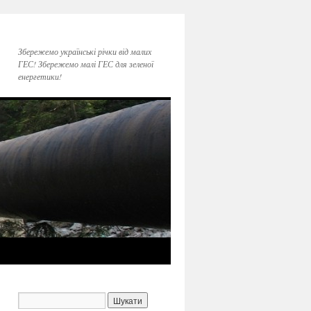
Збережемо українські річки від малих
ГЕС! Збережемо малі ГЕС для зеленої
енергетики!