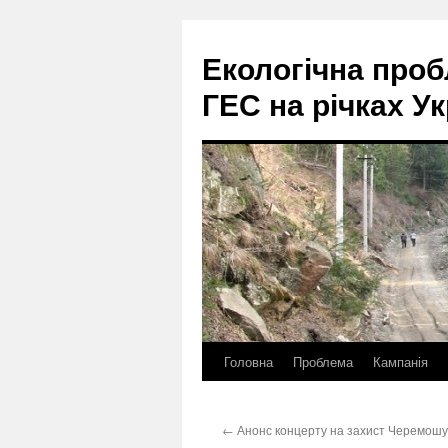
Екологічна про
ГЕС на річках Ук
Головна
Проблема
Кампанія
Перейти
до
←
Анонс концерту на захист Черемошу
контенту