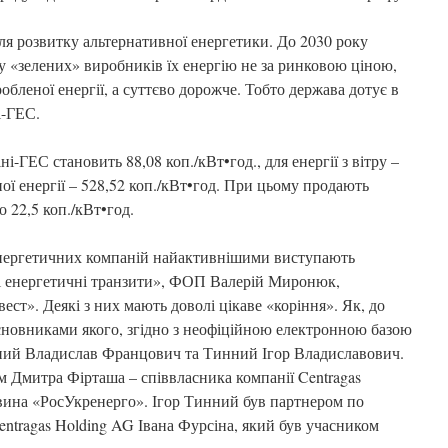
ля розвитку альтернативної енергетики. До 2030 року
у «зелених» виробників їх енергію не за ринковою ціною,
робленої енергії, а суттєво дорожче. Тобто держава дотує в
і-ГЕС.
і-ГЕС становить 88,08 коп./кВт•год., для енергії з вітру –
ної енергії – 528,52 коп./кВт•год. При цьому продають
 22,5 коп./кВт•год.
енергетичних компаній найактивнішими виступають
ні енергетичні транзити», ФОП Валерій Миронюк,
ест». Деякі з них мають доволі цікаве «коріння». Як, до
новниками якого, згідно з неофіційною електронною базою
нний Владислав Францович та Тинний Ігор Владиславович.
 Дмитра Фірташа – співвласника компанії Centragas
вина «РосУкренерго». Ігор Тинний був партнером по
Centragas Holding AG Івана Фурсіна, який був учасником