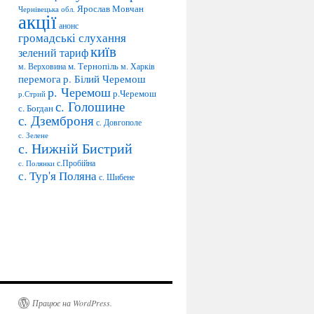
Ярослав Мовчан
Чернівецька обл.
акції
анонс
громадські слухання
київ
зелений тариф
м. Тернопіль
м. Верховина
м. Харків
перемога
р. Білий Черемош
р. Черемош
р.Черемош
р.Стрий
с. Голошине
с. Богдан
с. Дземброня
с. Довгополе
с. Зелене
с. Нижній Бистрий
с.Пробійна
с. Полянки
с. Тур'я Поляна
с. Шибене
Працює на WordPress.