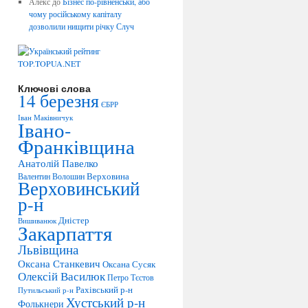
Алекс
до
Бізнес по-рівненськи, або
чому російському капіталу
дозволили нищити річку Случ
Ключові слова
14 березня
ЄБРР
Іван Маківничук
Івано-
Франківщина
Анатолій Павелко
Верховина
Валентин Волошин
Верховинський
р-н
Дністер
Вишиванюк
Закарпаття
Львівщина
Оксана Станкевич
Оксана Сусяк
Олексій Василюк
Петро Тєстов
Рахівський р-н
Путильський р-н
Хустський р-н
Фолькнери