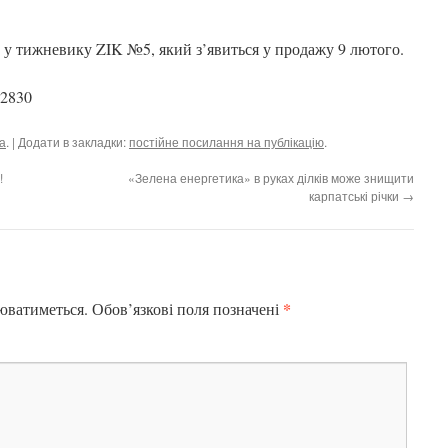
 у тижневику ZIK №5, який з’явиться у продажу 9 лютого.
32830
а
. | Додати в закладки:
постійне посилання на публікацію
.
!
«Зелена енергетика» в руках ділків може знищити
карпатські річки
→
*
юватиметься.
Обов’язкові поля позначені