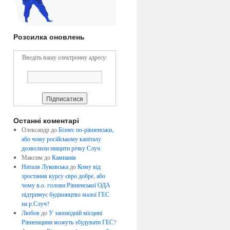
Розсилка оновлень
Введіть вашу електронну адресу:
Останні коментарі
Олександр
до
Бізнес по-рівненськи,
або чому російському капіталу
дозволили нищити річку Случ
Максим
до
Кампанія
Наталя Луковська
до
Кому від
зростання курсу євро добре, або
чому в.о. голови Рівненської ОДА
підтримує будівництво малої ГЕС
на р.Случ?
Любов
до
У заповідній місцині
Рівненщини можуть збудувати ГЕС?