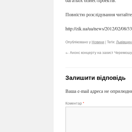
багатьох бізнес-проектів.
Повністю розслідування читайте
http://zik.ua/ua/news/2012/02/08/3
Опубліковано у
Новини
| Теґи:
Львівщин
←
Анонс концерту на захист Черемошу
Залишити відповідь
Ваша e-mail адреса не оприлюдн
Коментар
*