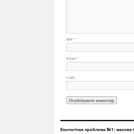
Ім'я
*
Email
*
Сайт
Екологічна проблема №1: масове б