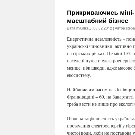
Прикриваючись міні-
масштабний бізнес
Дата публікації
08.02.2012
| Автор
step
Енергетична незалежність – пон
українські чиновники, активно 
на гірських річках. Це міні-ГЕС
населені пункти електроенергією
менше, ніж шкоди, адже масове 
екосистему.
Найближчим часом на Львівщині
Франківщині – 60, на Закартатті 
треба вести не лише про екологіч
Шалена зацікавленість українськ
постачання електроенергії у гір
чистої води, якби не постанова 