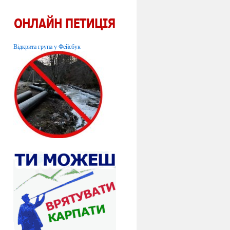
Відкрита група у Фейсбук