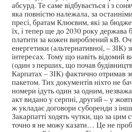
абсурд. Те саме відбувається і з со
яка повністю належала, за останнім
пресі, братам Клюєвим, які за бюдже
їх, і тепер ще до 2030 року держава 
платити за кожен вироблений кВ. Оч
енергетики (альтернативної, – ЗІК) 
інтересах. Тому що навіть відомий
(один з перших, що почав будівницт
Карпатах – ЗІК) фактично отримав з
пакетом. Тих документів ніхто не бач
номери ідуть один за одним, незваж
акт видано у серпні, другий – у жовтн
ж укладає договори суборенди з ін
Закарпатті ходять чутки, що за цим с
точно я не можу казати… Це не проб