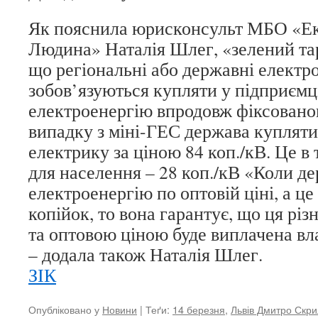
Як пояснила юрисконсульт МБО «Ек
Людина» Наталія Шлег, «зелений та
що регіональні або державні елект
зобов’язуються купляти у підприємц
електроенергію впродовж фіксованог
випадку з міні-ГЕС держава куплят
електрику за ціною 84 коп./кВ. Це в 
для населення – 28 коп./кВ «Коли д
електроенергію по оптовій ціні, а ц
копійок, то вона гарантує, що ця різ
та оптовою ціною буде виплачена вл
– додала також Наталія Шлег.
ЗІК
Опубліковано у
Новини
| Теґи:
14 березня
,
Львів Дмитро Скри