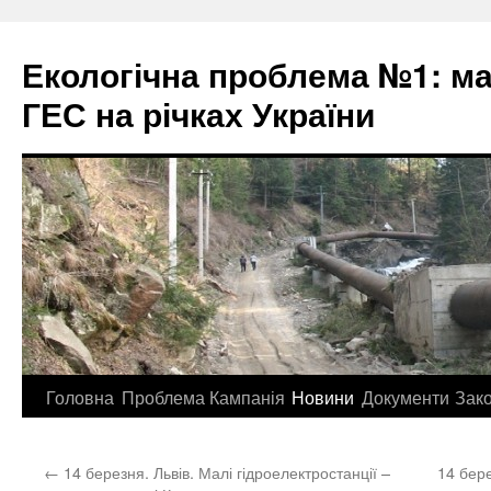
Екологічна проблема №1: м
ГЕС на річках України
Перейти
Головна
Проблема
Кампанія
Новини
Документи
Зак
до
←
14 березня. Львів. Малі гідроелектростанції –
14 бер
контенту