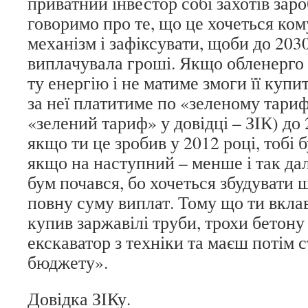
приватний інвестор собі захотів зар
говоримо про те, що це хочеться ко
механізм і зафіксувати, щоби до 203
виплачувала гроші. Якщо обленерго 
ту енергію і не матиме змоги її купи
за неї платитиме по «зеленому тари
«зелений тариф» у довідці – ЗІК) до
якщо ти це зробив у 2012 році, тобі 
якщо на наступний – менше і так дал
бум почався, бо хочеться збудувати 
повну суму виплат. Тому що ти вклав
купив заржавілі труби, трохи бетону 
екскаватор з техніки та маєш потім с
бюджету».
Довідка ЗІКу.