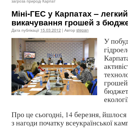
загроза природі Карпат
Міні-ГЕС у Карпатах – легкий
викачування грошей з бюдже
Дата публікації
15.03.2012
| Автор
stepan
У побу
гідроел
Карпат
активіс
технол
грошей
бюджет
екологі
Про це сьогодні, 14 березня, йшлося
з нагоди початку всеукраїнської кам