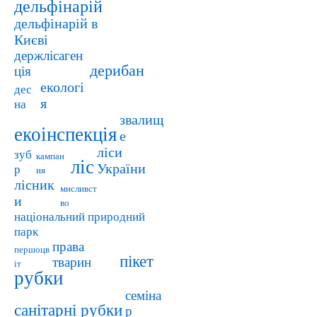
дельфінарій
дельфінарій в
Києві
держлісаген
дерибан
ція
екологі
дес
я
на
звалищ
екоінспекція
е
ліси
зуб
кампан
ліс
України
р
ия
лісник
мисливст
и
во
національний природний
парк
права
першоцв
пікет
тварин
іт
рубки
семіна
санітарні рубки
р