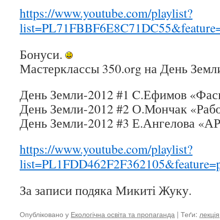
https://www.youtube.com/playlist?
list=PL71FBBF6E8C71DC55&feature=
Бонуси.
Мастерклассы 350.org на День Земл
День Земли-2012 #1 C.Ефимов «Фаси
День Земли-2012 #2 О.Мончак «Рабо
День Земли-2012 #3 Е.Ангелова «А
https://www.youtube.com/playlist?
list=PL1FDD462F2F362105&feature=p
За записи подяка Микиті Жуку.
Опубліковано у
Екологічна освіта та пропаганда
| Теґи:
лекція