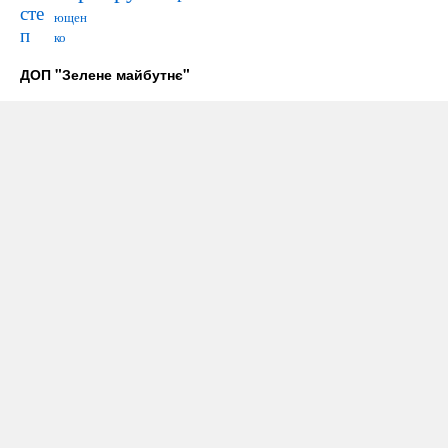
сте
ющен
п
ко
ДОП "Зелене майбутнє"