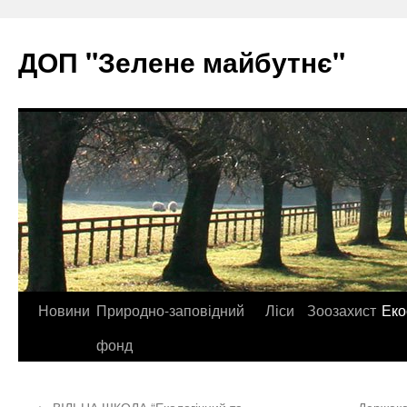
ДОП "Зелене майбутнє"
Перейти
Новини
Природно-заповідний
Ліси
Зоозахист
Еко
до
фонд
контенту
←
ВІЛЬНА ШКОЛА “Екологічний та
Держекоі