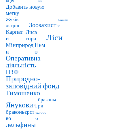
кція
ий
Добавить новую
метку
Жуків
Кажан
Зоозахист
острів
и
Карпат
Лиса
Ліси
и
гора
Мінприрод
Нем
и
о
Оперативна
діяльність
ПЗФ
Природно-
заповідний фонд
Тимошенко
браконьє
Янукович
ри
браконьєрст
выбор
во
ы
дельфины