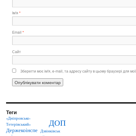
Ім'я
*
Email
*
Сайт
Зберегти моє ім'я, e-mail, та адресу сайту в цьому браузері для м
Теги
«Дніпровсько-
ДОП
Тетерівський»
Держекоінспе
Дзвінківськ