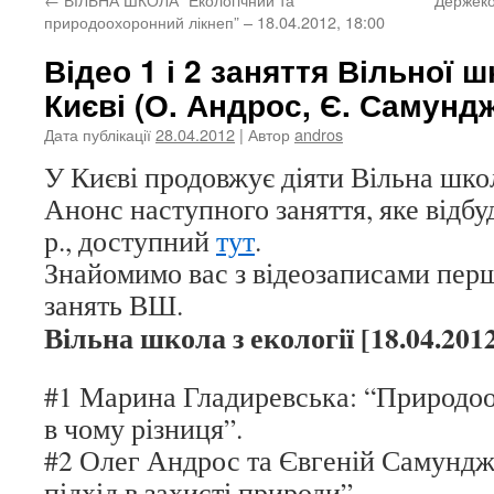
природоохоронний лікнеп” – 18.04.2012, 18:00
Відео 1 і 2 заняття Вільної ш
Києві (О. Андрос, Є. Самундж
Дата публікації
28.04.2012
| Автор
andros
У Києві продовжує діяти Вільна школ
Анонс наступного заняття, яке відбу
р., доступний
тут
.
Знайомимо вас з відеозаписами перш
занять ВШ.
Вільна школа з екології [18.04.20
#1 Марина Гладиревська: “Природоох
в чому різниця”.
#2 Олег Андрос та Євгеній Самундж
підхід в захисті природи”.