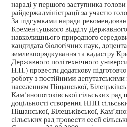
нарадi у першого заступника голови
райдержадмiнiстрацiї за участю голо
За пiдсумками наради рекомендовано
Кременчуцького вiддiлу Державного
навколишнього природного середов
кандидата бiологiчних наук, доцента
землевпорядкування та кадастру Кр
Державного полiтехнiчного унiверси
Н.П.) провести додаткову пiдготовч
роботу з постiйними депутатськими 
населенням Пiщанської, Бiлецькiвсь
Кам’янопотокiвської сiльських рад 
доцiльностi створення НПП сiльськ
Пiщанської, Бiлецькiвської, Кам’яно
сільських рад провести сесії сільськ