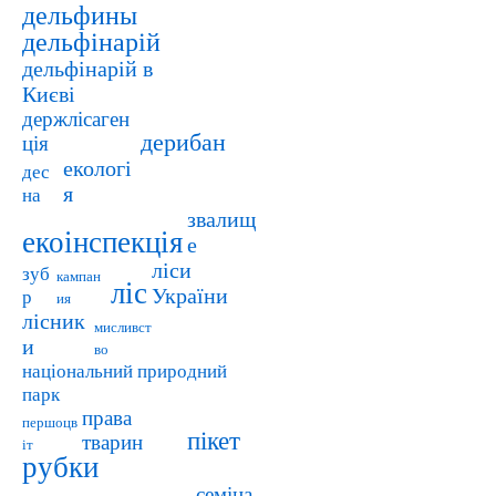
дельфины
дельфінарій
дельфінарій в
Києві
держлісаген
дерибан
ція
екологі
дес
я
на
звалищ
екоінспекція
е
ліси
зуб
кампан
ліс
України
р
ия
лісник
мисливст
и
во
національний природний
парк
права
першоцв
пікет
тварин
іт
рубки
семіна