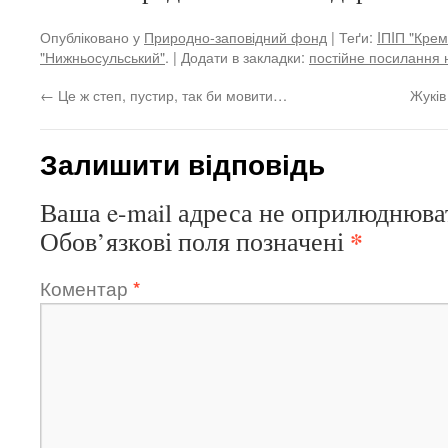
Опубліковано у
Природно-заповідний фонд
| Теґи:
IПIП "Крем
"Нижньосульський"
. | Додати в закладки:
постійне посилання 
←
Це ж степ, пустир, так би мовити…
Жуків
Залишити відповідь
Ваша e-mail адреса не оприлюднюва
*
Обов’язкові поля позначені
Коментар
*