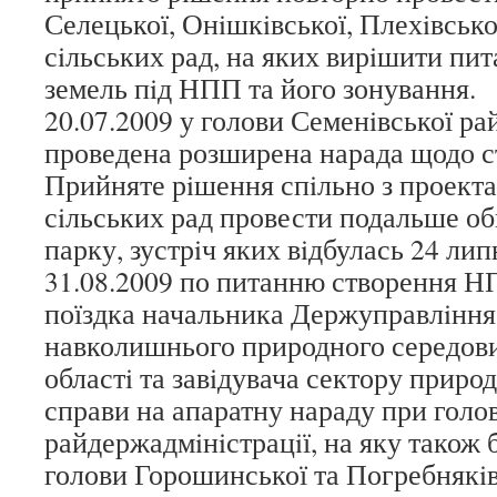
Селецької, Онiшкiвської, Плехiвсько
сiльських рад, на яких вирiшити пи
земель пiд НПП та його зонування.
20.07.2009 у голови Семенiвської ра
проведена розширена нарада щодо 
Прийняте рiшення спiльно з проект
сiльських рад провести подальше о
парку, зустрiч яких вiдбулась 24 лип
31.08.2009 по питанню створення Н
поїздка начальника Держуправлiння
навколишнього природного середов
областi та завiдувача сектору приро
справи на апаратну нараду при голов
райдержадмiнiстрацiї, на яку також 
голови Горошинської та Погребнякiв