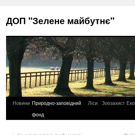
ДОП "Зелене майбутнє"
Перейти
Новини
Природно-заповідний
Ліси
Зоозахист
Еко
до
фонд
контенту
←
Це ж степ, пустир, так би мовити…
Жуків