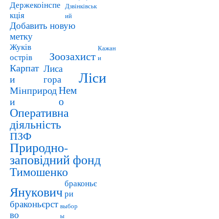
Держекоінспе
Дзвінківськ
кція
ий
Добавить новую
метку
Жуків
Кажан
Зоозахист
острів
и
Карпат
Лиса
Ліси
и
гора
Мінприрод
Нем
и
о
Оперативна
діяльність
ПЗФ
Природно-
заповідний фонд
Тимошенко
браконьє
Янукович
ри
браконьєрст
выбор
во
ы