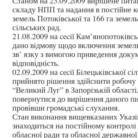
Станом на 23.09.2009 вирiшене пит
складу НПП та надання в постiйне к
земель Потокiвської та 166 га земел
сiльських рад.
21.08.2009 на ceciї Кам’янопотокiвсь
дано вiдмову щодо включення земел
зв’ язку з вимогою приведення докум
відповідність.
02.09.2009 на ceciї Бiлецькiвської сi
прийнято рiшення здiйснити робочу
“Великий Луг” в Запорiзькiй областi,
повернутися до вирішення даного п
провівши громадські слухання.
Стан виконання вищевказаних Указi
знаходиться на постiйному контролi
обласної ради та обласної державної 