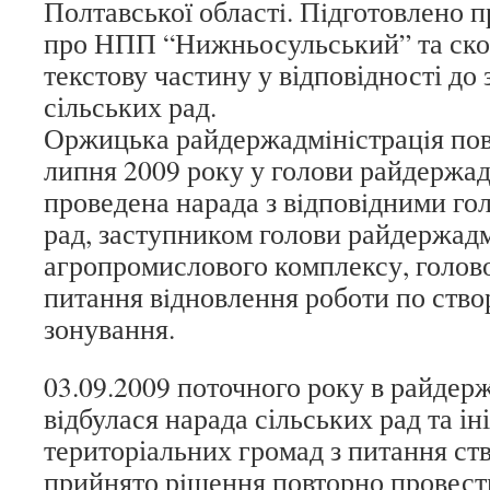
Полтавської областi. Пiдготовлено 
про НПП “Нижньосульський” та ско
текстову частину у відповідності до
сільських рад.
Оржицька райдержадмiнiстрацiя пов
липня 2009 року у голови райдержад
проведена нарада з вiдповiдними го
рад, заступником голови райдержадмi
агропромислового комплексу, голов
питання вiдновлення роботи по ство
зонування.
03.09.2009 поточного року в райдерж
вiдбулася нарада сільських рад та ін
територіальних громад з питання ст
прийнято рiшення повторно провест