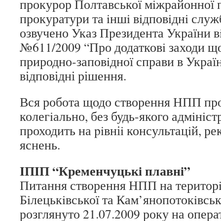
прокурор Полтавської мiжрайонної 
прокуратури та iншi вiдповiднi служ
озвучено Указ Президента України вi
№611/2009 “Про додатковi заходи щ
природно-заповiдної справи в Україн
відповідні рішення.
Вся робота щодо створення НПП пр
колегiально, без будь-якого адмiнiст
проходить на piвніi консультацiй, ре
яснень.
IПIП “Кременчуцькi плавнi”
Питання створення НПП на територi
Бiлецькiвської та Кам’янопотокiвськ
розглянуто 21.07.2009 року на опер