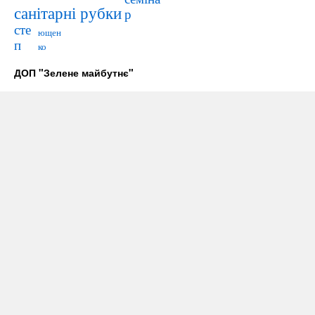
санітарні рубки
р
сте
ющен
п
ко
ДОП "Зелене майбутнє"