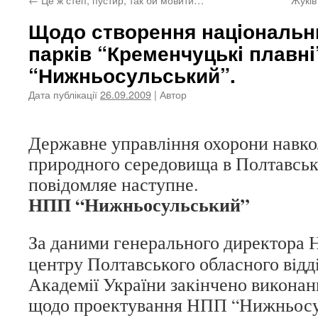
Щодо створення нацiональн
паркiв “Кременчуцькi плавнi
“Нижньосульський”.
Дата публікації
26.09.2009
| Автор
Державне управлiння охорони навк
природного середовища в Полтавськi
повiдомляе наступне.
НПП “Нижньосульський”
За даними генерального директора 
центру Полтавського обласного вiдд
Академiї України закiнчено виконан
щодо проектування НПП “Нижньосу