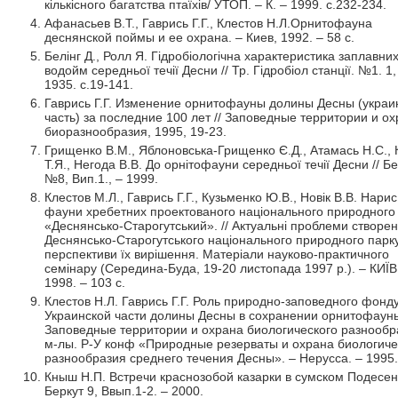
кількісного багатства птаїхів/ УТОП. – К. – 1999. с.232-234.
Афанасьев В.Т., Гаврись Г.Г., Клестов Н.Л.Орнитофауна
деснянской поймы и ее охрана. – Киев, 1992. – 58 с.
Белінг Д., Ролл Я. Гідробіологічна характеристика заплавни
водойм середньої течії Десни // Тр. Гідробіол станції. №1. 1,
1935. с.19-141.
Гаврись Г.Г. Изменение орнитофауны долины Десны (украи
часть) за последние 100 лет // Заповедные территории и о
биоразнообразия, 1995, 19-23.
Грищенко В.М., Яблоновська-Грищенко Є.Д., Атамась Н.С.,
Т.Я., Негода В.В. До орнітофауни середньої течії Десни // Бе
№8, Вип.1., – 1999.
Клестов М.Л., Гаврись Г.Г., Кузьменко Ю.В., Новік В.В. Нарис
фауни хребетних проектованого національного природного
«Деснянсько-Старогутський». // Актуальні проблеми створе
Деснянсько-Старогутського національного природного парку
перспективи їх вирішення. Матеріали науково-практичного
семінару (Середина-Буда, 19-20 листопада 1997 р.). – КИЇВ
1998. – 103 с.
Клестов Н.Л. Гаврись Г.Г. Роль природно-заповедного фонд
Украинской части долины Десны в сохранении орнитофауны
Заповедные территории и охрана биологического разнообр
м-лы. Р-У конф «Природные резерваты и охрана биологиче
разнообразия среднего течения Десны». – Нерусса. – 1995.
Кныш Н.П. Встречи краснозобой казарки в сумском Подесень
Беркут 9, Ввып.1-2. – 2000.