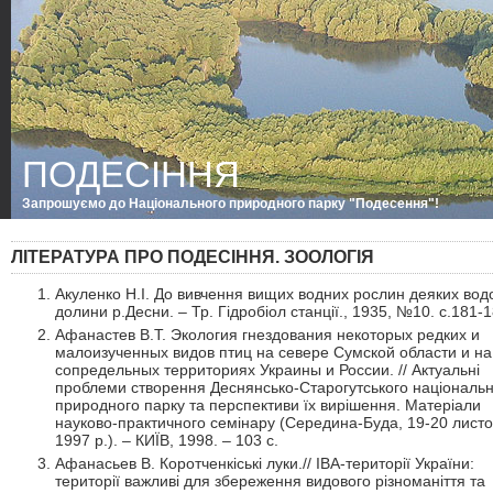
ПОДЕСІННЯ
Запрошуємо до Національного природного парку "Подесення"!
ЛІТЕРАТУРА ПРО ПОДЕСІННЯ. ЗООЛОГІЯ
Акуленко Н.І. До вивчення вищих водних рослин деяких во
долини р.Десни. – Тр. Гідробіол станції., 1935, №10. с.181-1
Афанастев В.Т. Экология гнездования некоторых редких и
малоизученных видов птиц на севере Сумской области и на
сопредельных территориях Украины и России. // Актуальні
проблеми створення Деснянсько-Старогутського національ
природного парку та перспективи їх вирішення. Матеріали
науково-практичного семінару (Середина-Буда, 19-20 лист
1997 р.). – КИЇВ, 1998. – 103 с.
Афанасьев В. Коротченкіські луки.// ІВА-території України:
території важливі для збереження видового різноманіття та