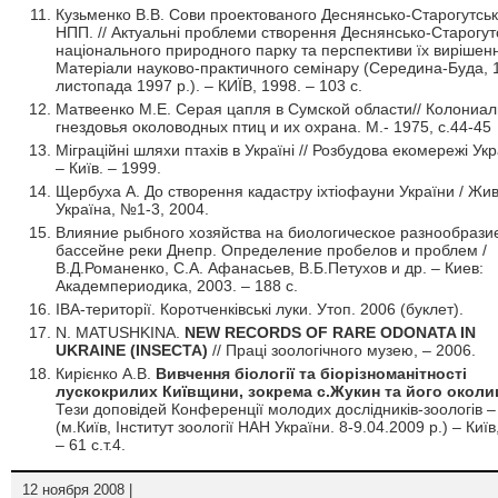
Кузьменко В.В. Сови проектованого Деснянсько-Старогутськ
НПП. // Актуальні проблеми створення Деснянсько-Старогут
національного природного парку та перспективи їх вирішен
Матеріали науково-практичного семінару (Середина-Буда, 
листопада 1997 р.). – КИЇВ, 1998. – 103 с.
Матвеенко М.Е. Серая цапля в Сумской области// Колониа
гнездовья околоводных птиц и их охрана. М.- 1975, с.44-45
Міграційні шляхи птахів в Україні // Розбудова екомережі Укр
– Київ. – 1999.
Щербуха А. До створення кадастру іхтіофауни України / Жи
Україна, №1-3, 2004.
Влияние рыбного хозяйства на биологическое разнообрази
бассейне реки Днепр. Определение пробелов и проблем /
В.Д.Романенко, С.А. Афанасьев, В.Б.Петухов и др. – Киев:
Академпериодика, 2003. – 188 с.
ІВА-території. Коротченківські луки. Утоп. 2006 (буклет).
N. MATUSHKINA.
NEW RECORDS OF RARE ODONATA IN
UKRAINE (INSECTA)
// Праці зоологічного музею, – 2006.
Кирієнко А.В.
Вивчення біології та біорізноманітності
лускокрилих Київщини, зокрема с.Жукин та його околи
Тези доповідей Конференції молодих дослідників-зоологів –
(м.Київ, Інститут зоології НАН України. 8-9.04.2009 р.) – Київ
– 61 с.т.4.
12 ноября 2008 |