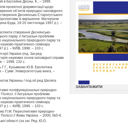
 в бассейне Десны. К., – 1999.
ягів проектної документації щодо
ирення об’єктів природно-заповідного
и створення Деснянсько-Старогутського
ерспективи їх вирішення. Матеріали
ина-Буда, 19-20 листопада 1997 р.). –
 аспекти створення Деснянсько-
ого парку. // Актуальні проблеми
о національного природного парку та
 науково-практичного семінару
р.). – КИЇВ, 1998. – 103 с.
орії України (під. Заг.ред
аторія наукових основ заповідної справи
. – 1998. 132 с.
ь Г.Г., Кузьменко Ю.В. Екологічна
– Суми: Університетська книга, –
ктов Украины / под об.ред Шеляга
ЗАВАНТАЖИТИ
ктивні поліфункціональні природно-
Поліссі. // Актуальні проблеми
о національного природного парку та
 науково-практичного семінару
р.). – КИЇВ, 1998. – 103 с.
енко П.М. Переспективні природно-
Поліссі // Жива Україна. – 2000, №5-6.
ї області (за заг. Ред. Ю.О.