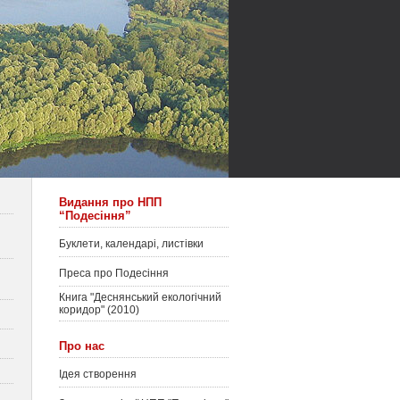
Видання про НПП
“Подесіння”
Буклети, календарі, листівки
Преса про Подесіння
Книга "Деснянський екологічний
коридор" (2010)
Про нас
Ідея створення