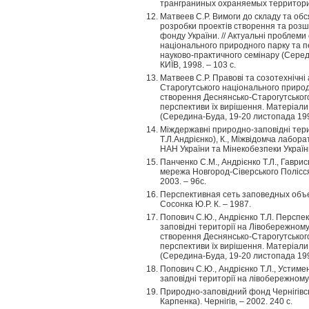
транграниных охраняемых территорий
Матвеев С.Р. Вимоги до складу та обс
розробки проектів створення та розш
фонду України. // Актуальні проблем
національного природного парку та п
науково-практичного семінару (Серед
КИЇВ, 1998. – 103 с.
Матвеев С.Р. Правові та созотехнічні
Старогутського національного природн
створення Деснянсько-Старогутськог
перспективи їх вирішення. Матеріали
(Середина-Буда, 19-20 листопада 1997 
Міждержавні природно-заповідні терит
Т.Л.Андрієнко), К., Міжвідомча лабор
НАН України та Мінекобезпеки України
Панченко С.М., Андрієнко Т.Л., Гаврис
мережа Новгород-Сіверського Полісся.
2003. – 96с.
Перспективная сеть заповедных объе
Сосонка Ю.Р. К. – 1987.
Попович С.Ю., Андрієнко Т.Л. Перспе
заповідні території на Лівобережному 
створення Деснянсько-Старогутськог
перспективи їх вирішення. Матеріали
(Середина-Буда, 19-20 листопада 1997 
Попович С.Ю., Андрієнко Т.Л., Устим
заповідні території на лівобережному 
Природно-заповідний фонд Чернігівсько
Карпенка). Чернігів, – 2002. 240 с.