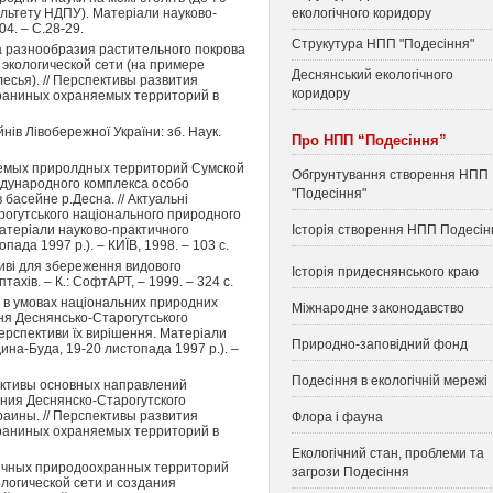
льтету НДПУ). Матеріали науково-
екологічного коридору
04. – С.28-29.
Струкутура НПП "Подесіння"
а разнообразия растительного покрова
 экологической сети (на примере
Деснянський екологічного
сья). // Перспективы развития
коридору
граниных охраняемых территорий в
нів Лівобережної України: зб. Наук.
Про НПП “Подесіння”
яемых приролдных территорий Сумской
Обгрунтування створення НПП
ждународного комплекса особо
"Подесіння"
асейне р.Десна. // Актуальні
огутського національного природного
Матеріали науково-практичного
Історія створення НПП Подесін
ада 1997 р.). – КИЇВ, 1998. – 103 с.
жливі для збереження видового
Історія придеснянського краю
птахів. – К.: СофтАРТ, – 1999. – 324 с.
я в умовах національних природних
Міжнародне законодавство
ння Деснянсько-Старогутського
ерспективи їх вирішення. Матеріали
Природно-заповідний фонд
ина-Буда, 19-20 листопада 1997 р.). –
Подесіння в екологічній мережі
пективы основных направлений
ния Деснянско-Старогутского
раины. // Перспективы развития
Флора і фауна
граниных охраняемых территорий в
Екологічний стан, проблеми та
ничных природоохранных территорий
загрози Подесіння
ологической сети и создания