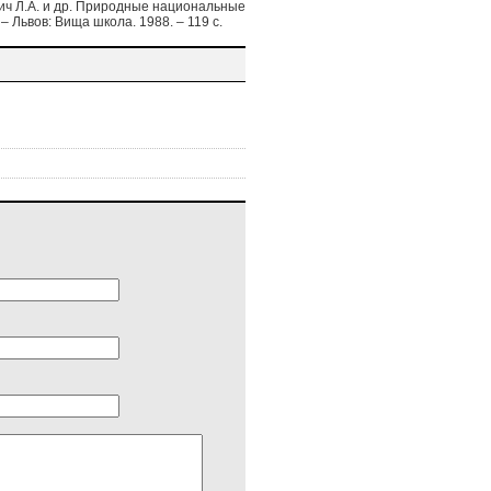
вич Л.А. и др. Природные национальные
– Львов: Вища школа. 1988. – 119 с.