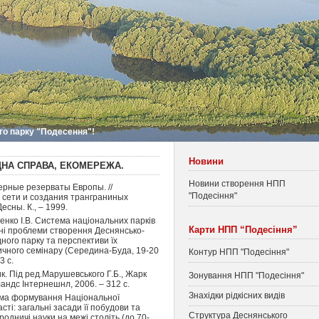
го парку "Подесення"!
Новини
ДНА СПРАВА, ЕКОМЕРЕЖА.
Новини створення НПП
рные резерваты Европы. //
"Подесіння"
 сети и создания транграниных
сны. К., – 1999.
менко І.В. Система національних парків
Карти НПП “Подесіння”
уальні проблеми створення Деснянсько-
ного парку та перспективи їх
ичного семінару (Середина-Буда, 19-20
Контур НПП "Подесіння"
3 с.
ик. Під ред.Марушевського Г.Б., Жарк
Зонування НПП "Подесіння"
ландс Інтернешнл, 2006. – 312 с.
Знахідки рідкісних видів
ама формування Національної
асті: загальні засади її побудови та
Структура Деснянського
родничі науки на межі століть (до 70-