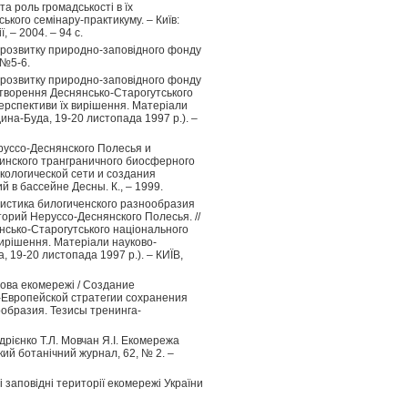
та роль громадськості в їх
ького семінару-практикуму. – Київ:
, – 2004. – 94 с.
 розвитку природно-заповідного фонду
 №5-6.
 розвитку природно-заповідного фонду
 створення Деснянсько-Старогутського
ерспективи їх вирішення. Матеріали
ина-Буда, 19-20 листопада 1997 р.). –
руссо-Деснянского Полесья и
инского транграничного биосферного
экологической сети и создания
 в бассейне Десны. К., – 1999.
ристика билогиченского разнообразия
рий Неруссо-Деснянского Полесья. //
нсько-Старогутського національного
вирішення. Матеріали науково-
 19-20 листопада 1997 р.). – КИЇВ,
нова екомережі / Создание
н-Европейской стратегии сохранения
образия. Тезисы тренинга-
дрієнко Т.Л. Мовчан Я.І. Екомережа
ький ботанічний журнал, 62, № 2. –
 заповідні території екомережі України