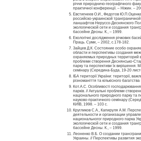
річчя природничо-географічного факу
практичної конференції. – Ніжин. – 20
Евстигнеев О.И., Федотов Ю.П.Оценк
российско-украинской транграничной
ланшафтов Неруссо-Деснянского Поле
экологической сети и создания тран
бассейне Десны. К., – 1999.
Екологічні дослідження річкових басей
Праць. Суми, – 2002, с.178-182.
Зайцев Д.К. Состояние особо охран
области и перспективы создания ме
охраняемых природных территорий в б
проблеми створення Деснянсько-Стар
парку та перспективи їх вирішення. 
семінару (Середина-Буда, 19-20 листоп
ІБА території України: території, ва
різноманіття та кількісного багатства 
Кот.А.С. Особливості господарюванн
парків. // Актуальні проблеми створе
національного природного парку та п
науково-практичного семінару (Серед
КИЇВ, 1998. – 103 с.
Кругликов С.А., Капируля А.М. Перс
деятельности и организации управле
национальногог природного парка Ук
экологической сети и создания тран
бассейне Десны. К., – 1999.
Леоненко В.Б. О создании трансгра
Украины. // Перспективы развития эк