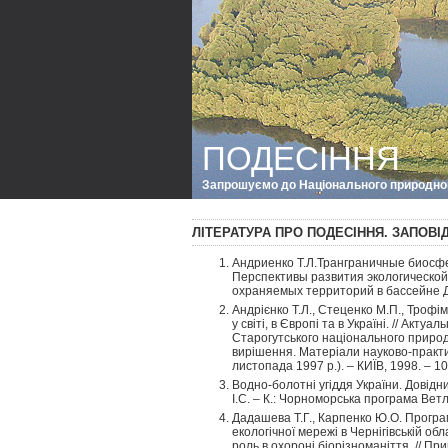
ПОДЕСІННЯ
Запрошуємо до Національного природно
ЛІТЕРАТУРА ПРО ПОДЕСІННЯ. ЗАПОВІ
Андриенко Т.Л.Транграничные биосфе
Перспективы развития экологической
охраняемых территорий в бассейне Де
Андрієнко Т.Л., Стеценко М.П., Трофі
у світі, в Європі та в Україні. // Акт
Старогутського національного природ
вирішення. Матеріали науково-практ
листопада 1997 р.). – КИЇВ, 1998. – 10
Водно-болотні угіддя України. Довідн
І.С. – К.: Чорноморська програма Вет
Дадашева Т.Г., Карпенко Ю.О. Прогр
екологічної мережі в Чернігівській обл
роль в охороні біорізноманіття. // При