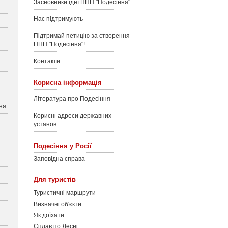
Засновники ідеї НПП "Подесіння"
Нас підтримують
Підтримай петицію за створення
НПП "Подесіння"!
Контакти
Корисна інформація
Література про Подесіння
ня
Корисні адреси державних
установ
Подесіння у Росії
Заповідна справа
Для туристів
Туристичні маршрути
Визначні об'єкти
Як доїхати
Сплав по Десні