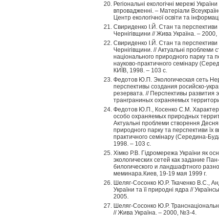
Регіональні екологічні мережі України 
впровадженні. – Матеріали Всеукраїнс
Центр екологічної освіти та інформації
Свириденко І.Й. Стан та перспективи
Чернігівщини // Жива Україна. – 2000,
Свириденко І.Й. Стан та перспективи
Чернігівщини. // Актуальні проблеми
національного природного парку та п
науково-практичного семінару (Серед
КИЇВ, 1998. – 103 с.
Федотов Ю.П. Экологическая сеть Не
перспективы создания росийско-укра
резервата. // Перспективы развития 
транграниных охраняемых территорий
Федотов Ю.П., Косенко С.М. Характе
особо охраняемых природных террито
Актуальні проблеми створення Десня
природного парку та перспективи їх 
практичного семінару (Середина-Буда,
1998. – 103 с.
Хімко Р.В. Гідромережа України як ос
экологических сетей как задание Па
билогического и ландшафтного разно
меминара.Киев, 19-19 мая 1999 г.
Шеляг-Сосонко Ю.Р. Ткаченко В.С., Ан
України та її природні ядра // Українс
2005.
Шеляг-Сосонко Ю.Р. Транснаціональні
// Жива Україна. – 2000, №3-4.