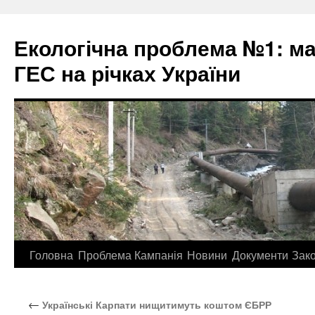
Екологічна проблема №1: м
ГЕС на річках України
Перейти
Головна
Проблема
Кампанія
Новини
Документи
Зак
до
←
Українські Карпати нищитимуть коштом ЄБРР
контенту