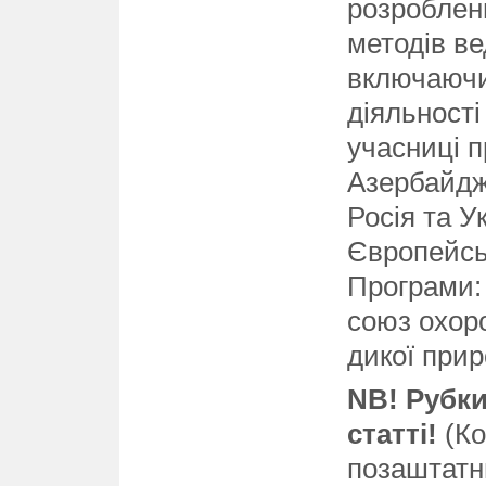
розроблен
методів ве
включаючи
діяльності
учасниці п
Азербайджа
Росія та У
Європейсь
Програми:
союз охор
дикої прир
NB! Рубки
статті!
(Ко
позаштатни