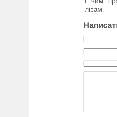
і чим пр
лісам.
Написат