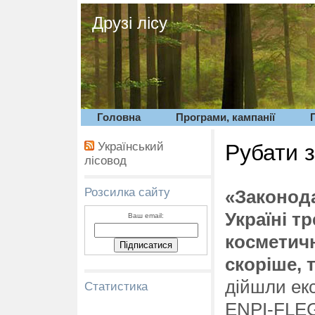
Друзі лісу
Головна
Програми, кампанії
Український
Рубати з
лісовод
Розсилка сайту
«Законода
Україні т
Ваш email:
косметичн
скоріше, 
дійшли ек
Статистика
ENPI-FLEG