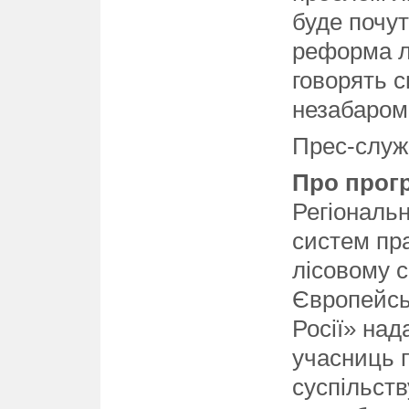
буде почут
реформа лі
говорять с
незабаром
Прес-служ
Про прог
Регіональ
систем пр
лісовому с
Європейськ
Росії» над
учасниць 
суспільств