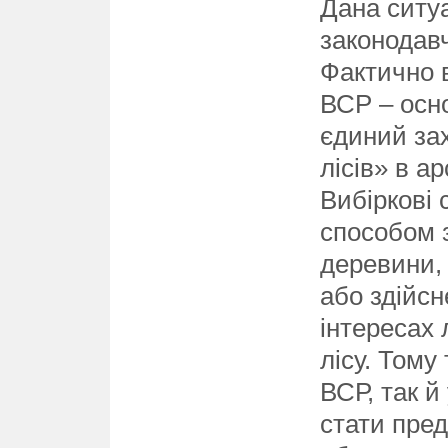
Дана ситу
законодав
Фактично 
ВСР – осно
єдиний за
лісів» в ар
Вибіркові 
способом 
деревини, 
або здійсн
інтересах 
лісу. Тому
ВСР, так й
стати пред