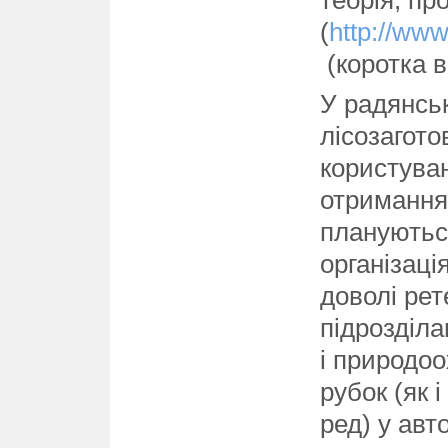
теорія, п
(
http://ww
(коротка в
У радянсь
лісозагото
користуван
отримання 
плануютьс
організаці
доволі рет
підрозділа
і природо
рубок (як 
ред) у авт