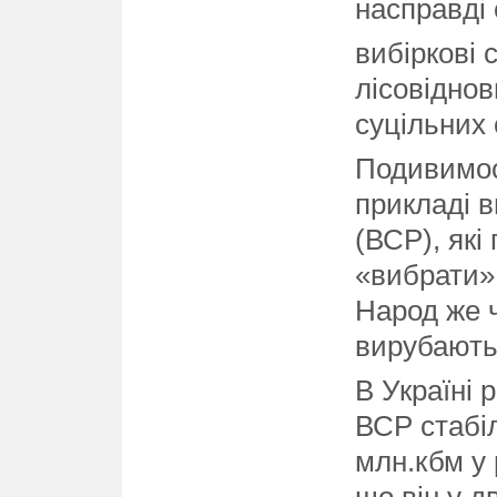
насправді 
вибіркові 
лісовіднов
суцільних 
Подивимос
прикладі в
(ВСР), які
«вибрати» 
Народ же 
вирубають
В Україні 
ВСР стабі
млн.кбм у 