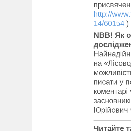
присвячен
http://www.
14/60154
)
NBB! Як о
дослідже
Найнадійн
на «Лісово
можливість
писати у п
коментарі 
засновникі
Юрійович 
Читайте т