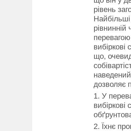
що він у 
рівень заг
Найбільші
рівнинній 
перевагою 
вибіркові 
що, очеви
собівартіс
наведений
дозволяє п
1. У перев
вибіркові 
обґрунтова
2. Їхнє п