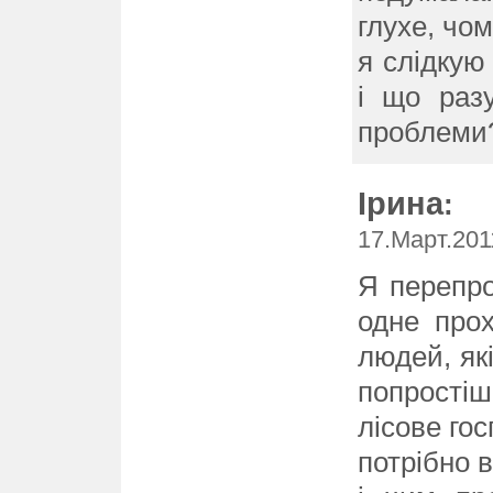
глухе, чом
я слідкую 
і що раз
проблеми?
Ірина
:
17.Март.201
Я перепро
одне прох
людей, які
попрості
лісове гос
потрібно в