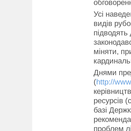
обговорен
Усі наведе
видів рубо
підводять 
законодав
міняти, пр
кардиналь
Днями пре
(
http://www
керівництв
ресурсів (
базі Держк
рекомендац
проблем лі