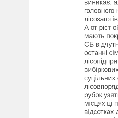
виникає, а
головного 
лісозаготі
А от ріст о
мають покр
СБ відчутн
останні сі
лісопідпри
вибіркових
суцільних 
лісовпоряд
рубок узят
місцях ці 
відсотках 