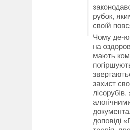
законодав
рубок, яки
своїй повс
Чому де-ю
на оздоров
мають ком
погіршуют
звертають
захист сво
лісорубів,
алогічним
документал
доповіді «