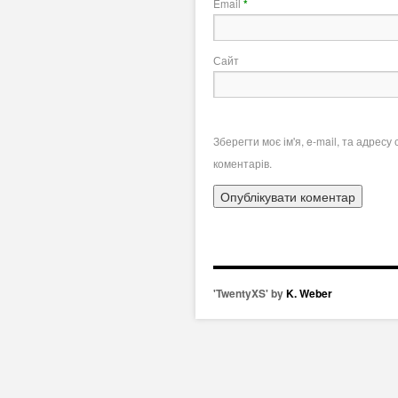
Email
*
Сайт
Зберегти моє ім'я, e-mail, та адрес
коментарів.
'TwentyXS' by
K. Weber