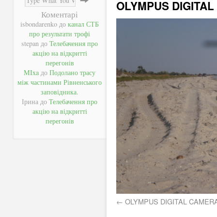
OLYMPUS DIGITAL
Коментарі
isbondarenko
до
канал СТБ
про результати трофі
stepan
до
Телебачення про
акцію на відкритті
перегонів
MIxa
до
Подолано трасу
між частинами Рівненського
заповідника.
Ірина
до
Телебачення про
акцію на відкритті
перегонів
OLYMPUS DIGITAL CAMER