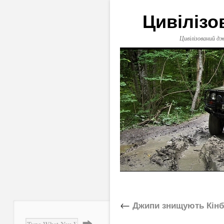
Цивілізо
Цивілізований дж
←
Джипи знищують Кінб