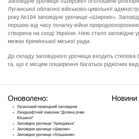
Заповідне урочище «Широке» оголошене розпор
Луганської обласної військово-цивільної адміністра
року №194 заповідне урочище «Широке». Запові
першою від часу початку війни природоохоронною
створена на сході України. Нею стало заповідне
межах Кремінської міської ради.
До складу заповідного урочища входить степова
га, що є місцем поширення багатьох рідкісних вид
Оноволено:
Новини
Луганський природний заповідник
Ландшафтний заказник “Долина річки
Юськіної”
Заповідне урочище “Хрящуваха”
Заповідне урочище «Широке»
Заповідне урочище «Ольшаник»